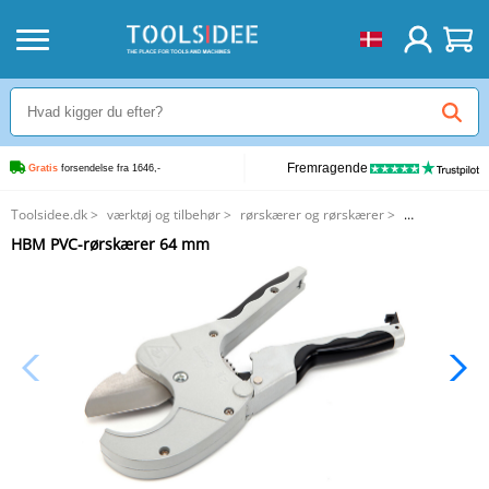
Fremragende
Gratis
 forsendelse fra 1646,-
Toolsidee.dk
>
værktøj og tilbehør
>
rørskærer og rørskærer
>
HBM PVC-rørskærer 64 mm
HBM PVC-rørskærer 64 mm