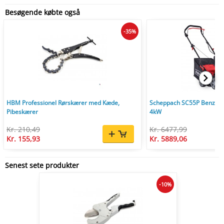
Besøgende købte også
-35%
HBM Professionel Rørskærer med Kæde,
Scheppach SC55P Benzin V
Pibeskærer
4kW
Kr. 210,49
Kr. 6477,99
Kr. 155,93
Kr. 5889,06
Senest sete produkter
-10%