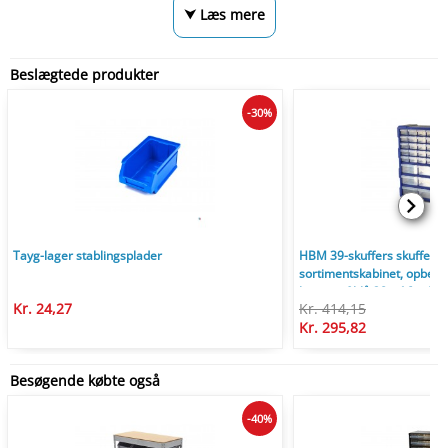
⮟ Læs mere
Beslægtede produkter
-30%
Tayg-lager stablingsplader
HBM 39-skuffers skuffekab
sortimentskabinet, opbev
kunststof blå 38 x 16 x 47 
Kr. 24,27
Kr. 414,15
Kr. 295,82
Besøgende købte også
-40%