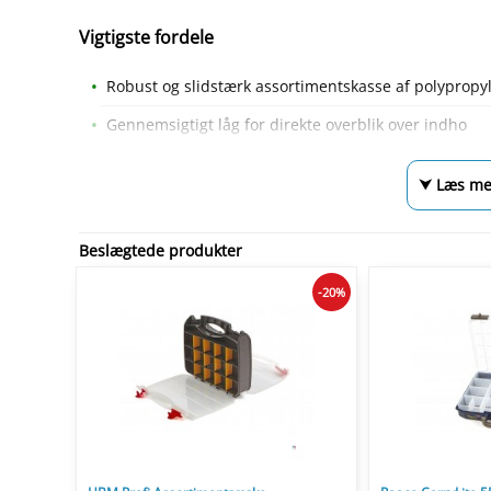
Vigtigste fordele
Robust og slidstærk assortimentskasse af polypropy
Gennemsigtigt låg for direkte overblik over indho
⮟ Læs me
Beslægtede produkter
-20%