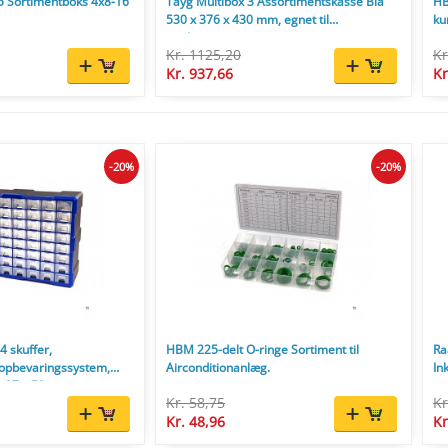
5 Sortimentboks 4x8-16
Tayg Multibox 3 Assortimentskasse Blå
HB
530 x 376 x 430 mm, egnet til
ku
værktøjsvæg, tom.
Kr. 1125,20
Kr
Kr. 937,66
Kr
-20%
-20%
 skuffer,
HBM 225-delt O-ringe Sortiment til
Ra
 opbevaringssystem,
Airconditionanlæg.
In
x 37 x 52 cm.
Kr. 58,75
Kr
Kr. 48,96
Kr