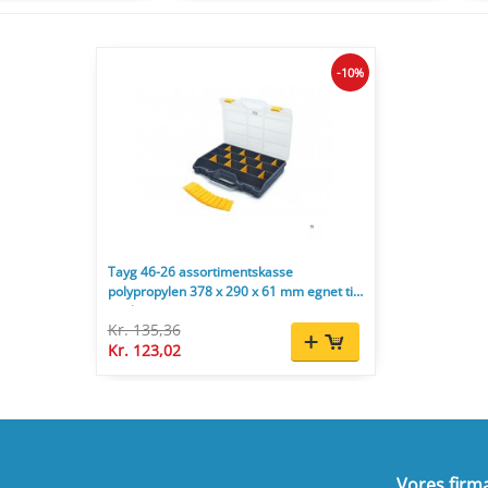
-10%
Tayg 46-26 assortimentskasse
polypropylen 378 x 290 x 61 mm egnet til
værktøjsvæg.
Kr. 135,36
Kr. 123,02
Vores firm