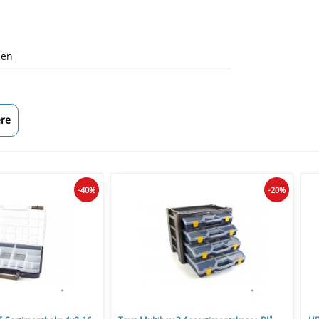
len
re
-40%
-20%