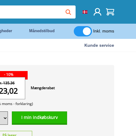
Inkl. moms
igheder
Månedstilbud
Kunde service
- 10%
r. 135.36
Mængderabat
23,02
% moms -
forklaring)
I min indkøbskurv
På lager