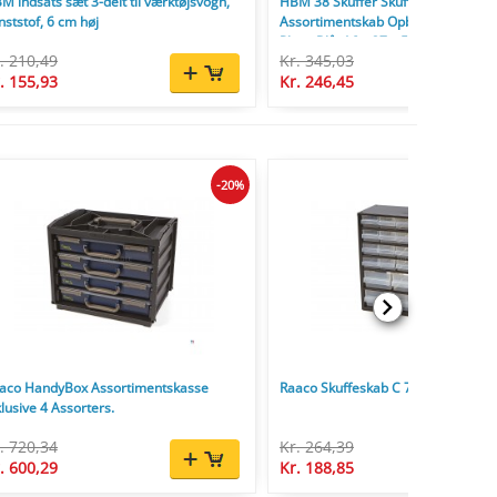
M indsats sæt 3-delt til værktøjsvogn,
HBM 38 Skuffer Skuffekabinet
nststof, 6 cm høj
Assortimentskab Opbevaringssyst
Plast, Blå, 16 x 37 x 52 cm.
. 210,49
Kr. 345,03
. 155,93
Kr. 246,45
-20%
aco HandyBox Assortimentskasse
Raaco Skuffeskab C 7-24 med 24 sk
klusive 4 Assorters.
. 720,34
Kr. 264,39
. 600,29
Kr. 188,85