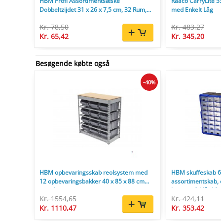
HBM Profi Assortimentsæske
Raaco CarryLite 5
Dobbeltzijdet 31 x 26 x 7,5 cm, 32 Rum,
med Enkelt Låg
Polypropylen, Egnet til Værktøjsvæg.
Kr. 78,50
Kr. 483,27
Kr. 65,42
Kr. 345,20
Besøgende købte også
-40%
HBM opbevaringsskab reolsystem med
HBM skuffeskab 64
12 opbevaringsbakker 40 x 85 x 88 cm
assortimentskab,
metal.
kunststof, blå, 16 
Kr. 1554,65
Kr. 424,11
Kr. 1110,47
Kr. 353,42