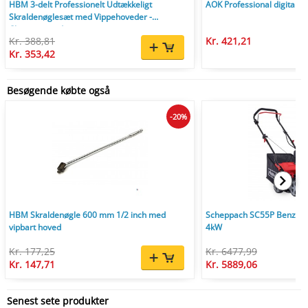
HBM 3-delt Professionelt Udtækkeligt
AOK Professional digital
Skraldenøglesæt med Vippehoveder -
Chromevanadium.
Kr. 388,81
Kr. 421,21
Kr. 353,42
Besøgende købte også
-20%
HBM Skraldenøgle 600 mm 1/2 inch med
Scheppach SC55P Benzin V
vipbart hoved
4kW
Kr. 177,25
Kr. 6477,99
Kr. 147,71
Kr. 5889,06
Senest sete produkter