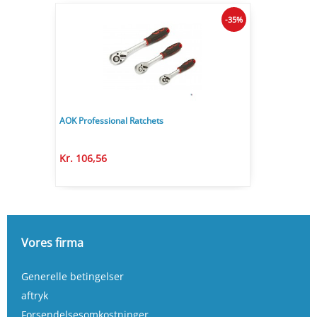
-35%
AOK Professional Ratchets
Kr. 106,56
Vores firma
Generelle betingelser
aftryk
Forsendelsesomkostninger