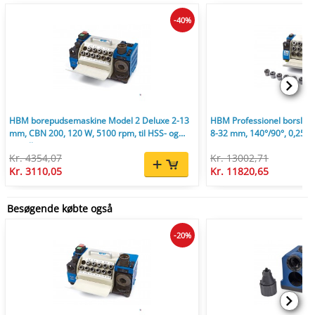
-40%
HBM borepudsemaskine Model 2 Deluxe 2-13
HBM Professionel borslibe
mm, CBN 200, 120 W, 5100 rpm, til HSS- og
8-32 mm, 140°/90°, 0,25 k
spiralbor.
Kr. 4354,07
Kr. 13002,71
Kr. 3110,05
Kr. 11820,65
Besøgende købte også
-20%