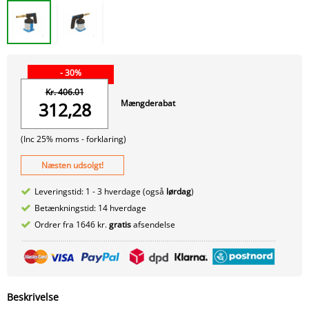
- 30%
Kr. 406.01
Mængderabat
312,28
(Inc 25% moms -
forklaring)
Næsten udsolgt!
Leveringstid: 1 - 3 hverdage (også
lørdag
)
Betænkningstid: 14 hverdage
Ordrer fra 1646 kr.
gratis
afsendelse
Beskrivelse