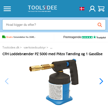
Fremragende
Gratis
 forsendelse fra 1646,-
Toolsidee.dk
>
værkstedsudstyr
>
udstyr til svejsning og lodning af oxy-brændstof og loddemaskiner
>
CFH Loddebrænder PZ 5000 med Piëzo Tænding og 1 Gasdåse
CFH Loddebrænder PZ 5000 med Piëzo Tænding og 1 Gasdåse