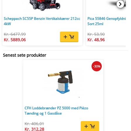
Scheppach SC55P Benzin Vertikalskærer 212cc
Pica 55846 Genopfyldnings
4kW
Sort 25ml
Kr. 6477,99
Kr. 53,90
Kr. 5889,06
Kr. 48,96
Senest sete produkter
-30%
CFH Loddebrænder PZ 5000 med Piëzo
Tænding og 1 Gasdåse
Kr. 406,01
Kr. 312,28