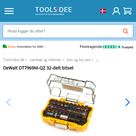
Fremragende
Gratis
 forsendelse fra 1646,-
Toolsidee.dk
>
værktøj og tilbehør
>
bits og bit sæt
>
DeWalt DT7969M-QZ 32-delt bitset
DeWalt DT7969M-QZ 32-delt bitset