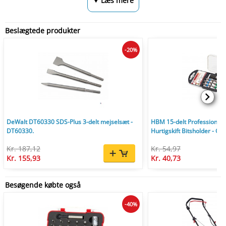
⮟ Læs mere
Beslægtede produkter
-20%
DeWalt DT60330 SDS-Plus 3-delt mejselsæt -
HBM 15-delt Professionelt
DT60330.
Hurtigskift Bitsholder - 
Kr. 187,12
Kr. 54,97
Kr. 155,93
Kr. 40,73
Besøgende købte også
-40%