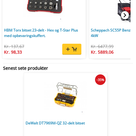
HBM Torx bitset 23-delt - Hex og T-Star Plus
Scheppach SC55P Benzin V
med opbevaringskuffert.
4kW
Kr. 137,67
Kr. 6477,99
Kr. 98,33
Kr. 5889,06
Senest sete produkter
-35%
DeWalt DT7969M-QZ 32-delt bitset