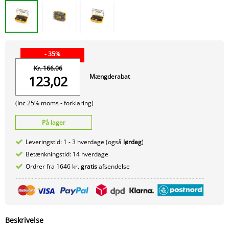
- 35%
Kr. 166.06
Mængderabat
123,02
(Inc 25% moms -
forklaring)
På lager
Leveringstid: 1 - 3 hverdage (også
lørdag
)
Betænkningstid: 14 hverdage
Ordrer fra 1646 kr.
gratis
afsendelse
Beskrivelse