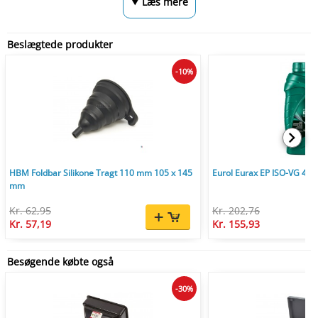
⮟ Læs mere
Beslægtede produkter
-10%
HBM Foldbar Silikone Tragt 110 mm 105 x 145
Eurol Eurax EP ISO-VG 46 1
mm
Kr. 62,95
Kr. 202,76
Kr. 57,19
Kr. 155,93
Besøgende købte også
-30%