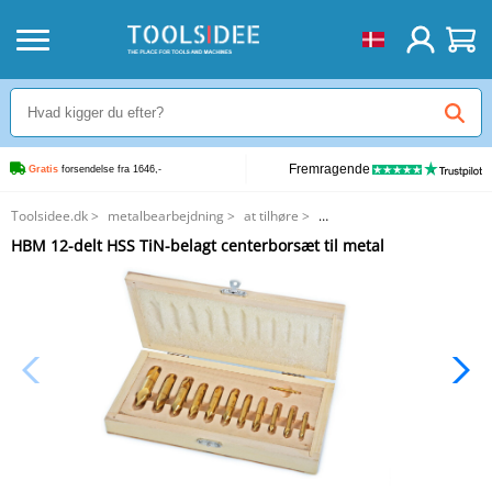
Fremragende
Gratis
 forsendelse fra 1646,-
Toolsidee.dk
>
metalbearbejdning
>
at tilhøre
>
HBM 12-delt HSS TiN-belagt centerborsæt til metal
HBM 12-delt HSS TiN-belagt centerborsæt til metal