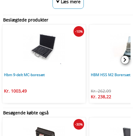
⮟ Læs mere
Beslægtede produkter
-10%
Hbm 9-delt MC-boresæt
HBM HSS M2 Borersæt 1-6 x
Kr. 1003,49
Kr. 262,09
Kr. 238,22
Besøgende købte også
-30%