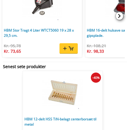
HBM Stor Tragt 4 Liter WTCT5060 19 x 28 x
HBM 16-delt hulsave sæt 1
29,5 cm.
gipsplade.
Kr. 95,78
Kr. 108,21
Kr. 73,65
Kr. 98,33
Senest sete produkter
-40%
HBM 12-delt HSS TiN-belagt centerborsæt til
metal