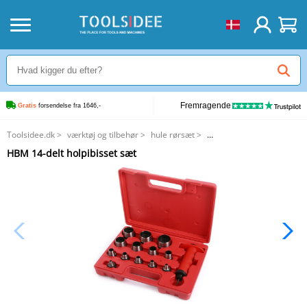
Fremragende
Gratis
 forsendelse fra 1646,-
Toolsidee.dk
>
værktøj og tilbehør
>
hule rørsæt
>
HBM 14-delt holpibisset sæt
HBM 14-delt holpibisset sæt