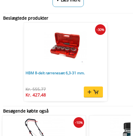
Beslægtede produkter
-30%
HBM 8-delt rørrenesæt 6,3-31 mm.
Kr. 555,77
Kr. 427,48
Besøgende købte også
-10%