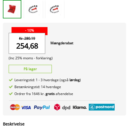
- 10%
Kr. 280.19
Mængderabat
254,68
(Inc 25% moms -
forklaring)
På lager
Leveringstid: 1 - 3 hverdage (også
lørdag
)
Betænkningstid: 14 hverdage
Ordrer fra 1646 kr.
gratis
afsendelse
Beskrivelse