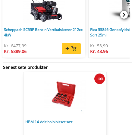
Scheppach SC55P Benzin Vertikalskærer 212cc
Pica 55846 Genopfyldnings
4kW
Sort 25ml
Kr. 6477,99
Kr. 53,90
Kr. 5889,06
Kr. 48,96
Senest sete produkter
-10%
HBM 14-delt holpibisset sæt