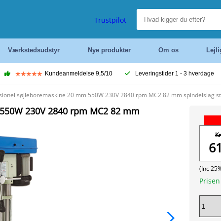
Trustpilot
Værkstedsudstyr
Nye produkter
Om os
Lejl
Kundeanmeldelse 9,5/10
Leveringstider 1 - 3 hverdage
ionel søjleboremaskine 20 mm 550W 230V 2840 rpm MC2 82 mm spindelslag st
m 550W 230V 2840 rpm MC2 82 mm
Kr
6
(Inc 25
Prise