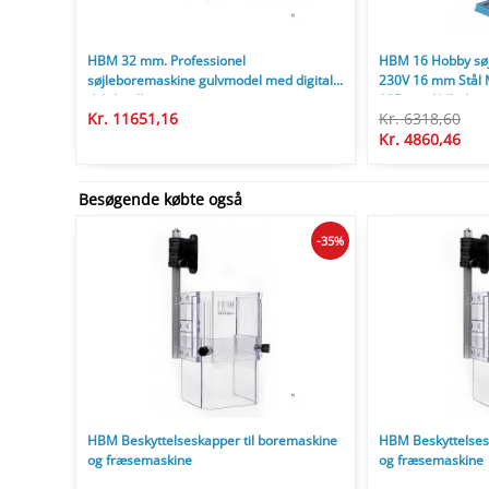
HBM 32 mm. Professionel
HBM 16 Hobby sø
søjleboremaskine gulvmodel med digital
230V 16 mm Stål 
dybdeudlæsning
125 mm Udladnin
Kr. 11651,16
Kr. 6318,60
Kr. 4860,46
Besøgende købte også
-35%
HBM Beskyttelseskapper til boremaskine
HBM Beskyttelses
og fræsemaskine
og fræsemaskine