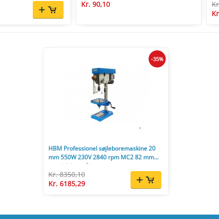
Kr. 90,10
Kr
Kr
-35%
HBM Professionel søjleboremaskine 20
mm 550W 230V 2840 rpm MC2 82 mm
spindelslag stål træ
Kr. 8350,10
Kr. 6185,29