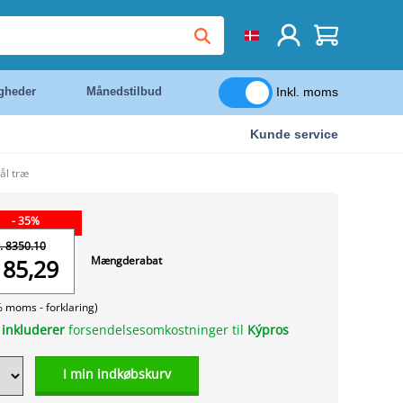
Inkl. moms
igheder
Månedstilbud
Kunde service
ål træ
- 35%
. 8350.10
Mængderabat
185,29
% moms -
forklaring)
n
inkluderer
forsendelsesomkostninger til
Kýpros
I min indkøbskurv