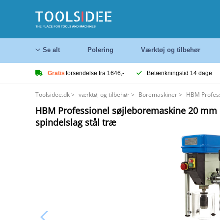
Se alt
Polering
Værktøj og tilbehør
Gratis
forsendelse fra 1646,-
Betænkningstid 14 dage
Toolsidee.dk
>
værktøj og tilbehør
>
Boremaskiner
>
HBM Profess
HBM Professionel søjleboremaskine 20 m
spindelslag stål træ