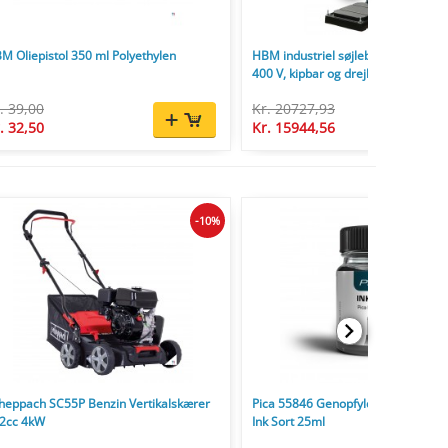
M Oliepistol 350 ml Polyethylen
HBM industriel søjleboremaskine
400 V, kipbar og drejbar, MT3, 1,1 
trin
. 39,00
Kr. 20727,93
. 32,50
Kr. 15944,56
-10%
heppach SC55P Benzin Vertikalskærer
Pica 55846 Genopfyldningssæt Ink 
2cc 4kW
Ink Sort 25ml