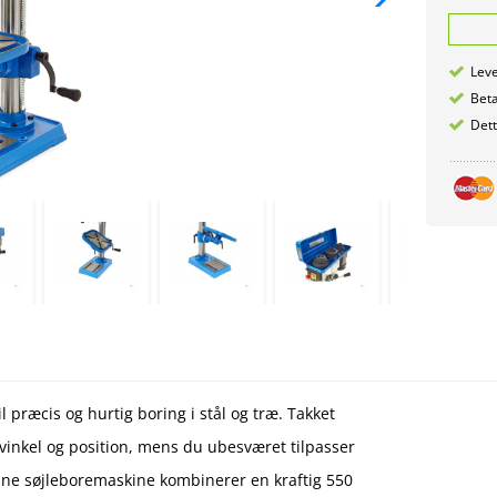
Leve
Betæ
Det
præcis og hurtig boring i stål og træ. Takket
inkel og position, mens du ubesværet tilpasser
nne søjleboremaskine kombinerer en kraftig 550