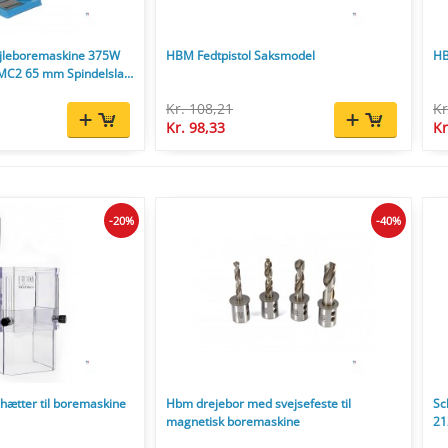
jleboremaskine 375W
HBM Fedtpistol Saksmodel
HB
MC2 65 mm Spindelslag
g
Kr. 108,21
Kr
Kr. 98,33
Kr
-20%
-40%
hætter til boremaskine
Hbm drejebor med svejsefeste til
Sc
magnetisk boremaskine
21