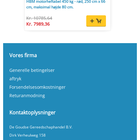
HBM motorheftabel 450 kg - rød, 250 cm x 66
cm, maksimal højde 80 cm.
Kr. 10785,64
Kr. 7989,36
Vores firma
Generelle betingelser
aftryk
Forsendelsesomkostninger
Returanmodning
Kontaktoplysninger
De Goudse Gereedschaphandel B.V.
Dirk Verheulweg 158