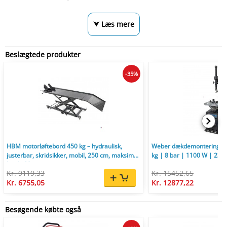
⮟ Læs mere
Beslægtede produkter
-35%
HBM motorløftebord 450 kg – hydraulisk,
Weber dækdemonteringsm
justerbar, skridsikker, mobil, 250 cm, maksimal
kg | 8 bar | 1100 W | 230 V 
højde 80 cm.
Kr. 9119,33
Kr. 15452,65
Kr. 6755,05
Kr. 12877,22
Besøgende købte også