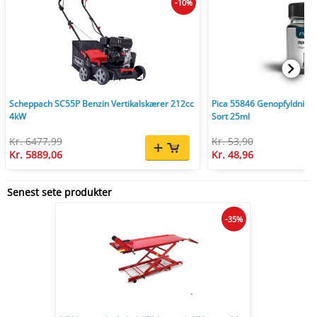
-10%
Scheppach SC55P Benzin Vertikalskærer 212cc
Pica 55846 Genopfyldnings
4kW
Sort 25ml
Kr. 6477,99
Kr. 53,90
Kr. 5889,06
Kr. 48,96
Senest sete produkter
-35%