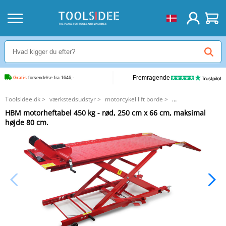
Fremragende
Gratis
 forsendelse fra 1646,-
Toolsidee.dk
>
værkstedsudstyr
>
motorcykel lift borde
>
HBM motorheftabel 450 kg - rød, 250 cm x 66 cm, maksimal højde 80 cm.
HBM motorheftabel 450 kg - rød, 250 cm x 66 cm, maksimal
højde 80 cm.