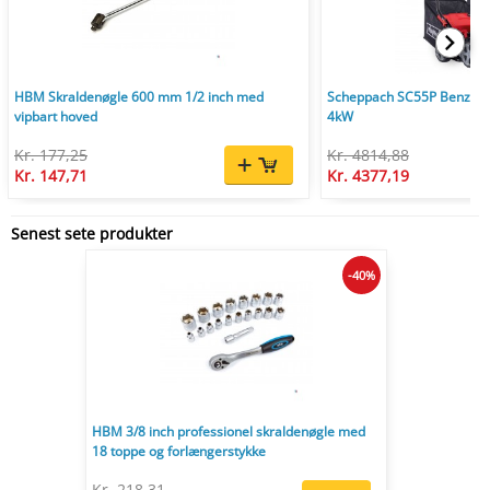
HBM Skraldenøgle 600 mm 1/2 inch med
Scheppach SC55P Benzin V
vipbart hoved
4kW
Kr. 177,25
Kr. 4814,88
Kr. 147,71
Kr. 4377,19
Senest sete produkter
-40%
HBM 3/8 inch professionel skraldenøgle med
18 toppe og forlængerstykke
Kr. 218,31