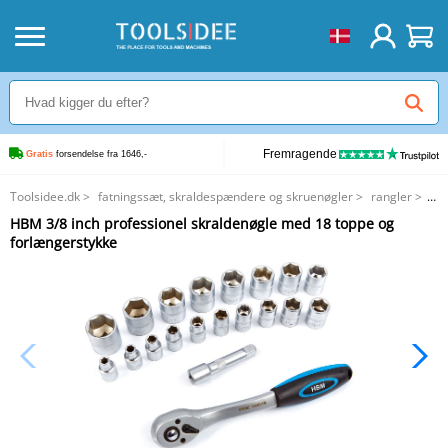
Fremragende
Gratis
 forsendelse fra 1646,-
Toolsidee.dk
>
fatningssæt, skraldespændere og skruenøgler
>
rangler
>
HBM 3/8 inch professionel skraldenøgle med 18 toppe og forlængerstykke
HBM 3/8 inch professionel skraldenøgle med 18 toppe og
forlængerstykke