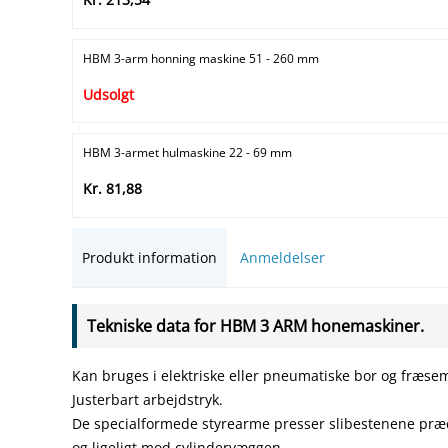
HBM 3-arm honning maskine 51 - 260 mm
Udsolgt
HBM 3-armet hulmaskine 22 - 69 mm
Kr. 81,88
Produkt information
Anmeldelser
Tekniske data for HBM 3 ARM honemaskiner.
Kan bruges i elektriske eller pneumatiske bor og fræse
Justerbart arbejdstryk.
De specialformede styrearme presser slibestenene præc
og ligeligt mod cylindervæggen.