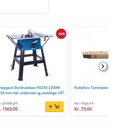
-40%
heppach Bordrundsav HS254 2200W
Hultafors Tommestok 59 2,4 m - 12-
54 mm inkl. understel og savklinge 24T.
. 2188,27
Kr. 103,11
. 1563,05
Kr. 73,65