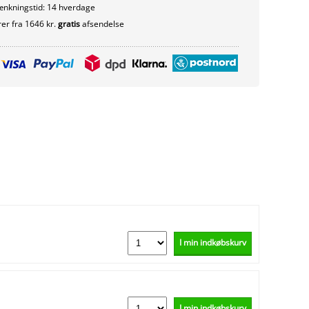
nkningstid: 14 hverdage
er fra 1646 kr.
gratis
afsendelse
I min indkøbskurv
I min indkøbskurv