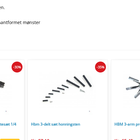
en.
amantformet mønster
-30%
-35%
tesæt 1/4
Hbm 3-delt sæt honningsten
HBM 3-arm pro