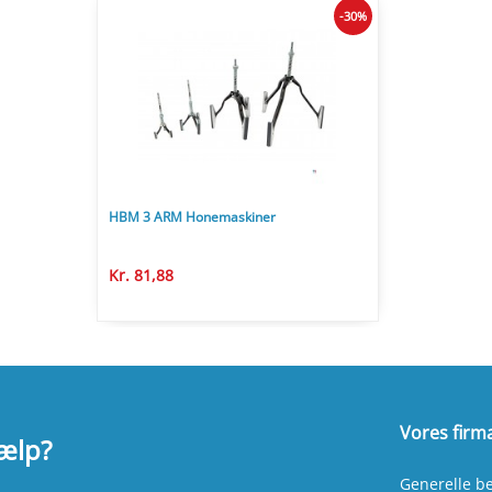
-30%
HBM 3 ARM Honemaskiner
Kr. 81,88
Vores firm
jælp?
Generelle be