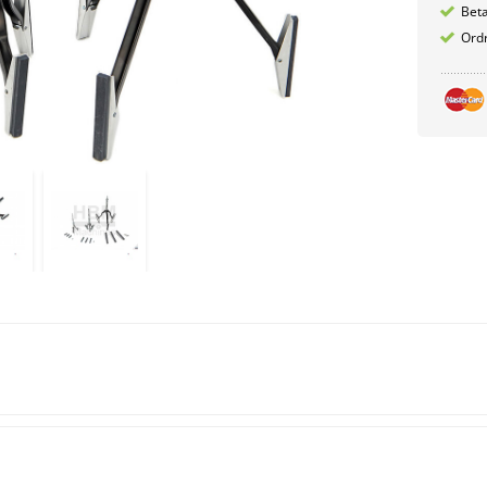
Betæ
Ordr