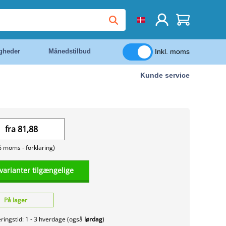
Inkl. moms
igheder
Månedstilbud
Kunde service
fra
81,88
% moms -
forklaring)
 varianter tilgængelige
På lager
ringstid: 1 - 3 hverdage (også
lørdag
)