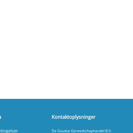
a
Kontaktoplysninger
tingelser
De Goudse Gereedschaphandel B.V.