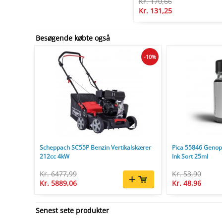
Kr. 170,66
Kr. 131,25
Besøgende købte også
-10%
Scheppach SC55P Benzin Vertikalskærer
Pica 55846 Genopf
212cc 4kW
Ink Sort 25ml
Kr. 6477,99
Kr. 53,90
Kr. 5889,06
Kr. 48,96
Senest sete produkter