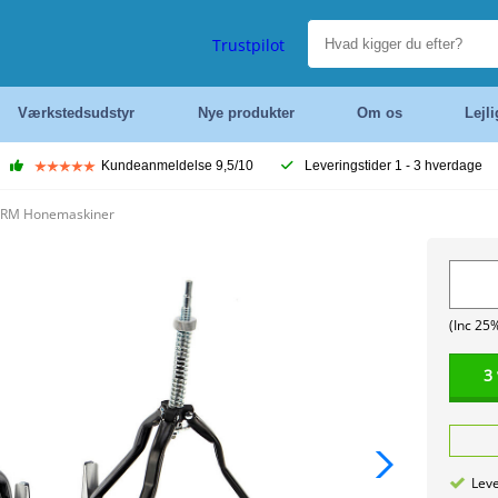
Trustpilot
Værkstedsudstyr
Nye produkter
Om os
Lejl
Kundeanmeldelse 9,5/10
Leveringstider 1 - 3 hverdage
RM Honemaskiner
(Inc 25
3
Leve