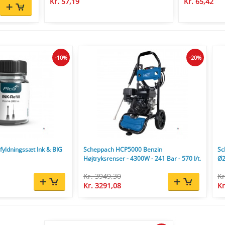
Kr. 57,19
Kr. 65,42
-10%
-20%
yldningssæt Ink & BIG
Scheppach HCP5000 Benzin
Sc
Højtryksrenser - 4300W - 241 Bar - 570 l/t.
Ø2
Kr. 3949,30
Kr
Kr. 3291,08
Kr