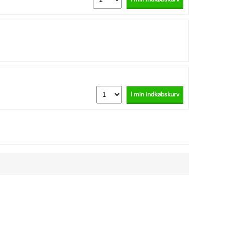
I min indkøbskurv