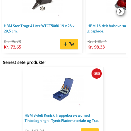
HBM Stor Tragt 4 Liter WTCT5060 19 x 28 x
HBM 16-delt hulsave sæt 1
29,5 cm.
gipsplade.
Kr. 95,78
Kr. 108,21
Kr. 73,65
Kr. 98,33
Senest sete produkter
-35%
HBM 3-delt Konisk Trappebore-sæt med
Tinbelægning til Tyndt Plademateriale og Træ.
Kr. 143,84