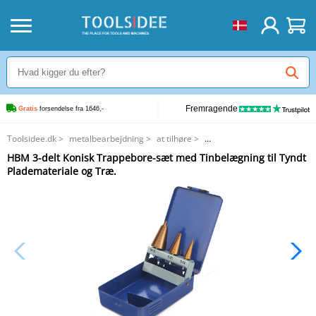
Fremragende
Gratis
 forsendelse fra 1646,-
Toolsidee.dk
>
metalbearbejdning
>
at tilhøre
>
HBM 3-delt Konisk Trappebore-sæt med Tinbelægning til Tyndt
HBM 3-delt Konisk Trappebore-sæt med Tinbelægning til Tyndt
Plademateriale og Træ.
Plademateriale og Træ.