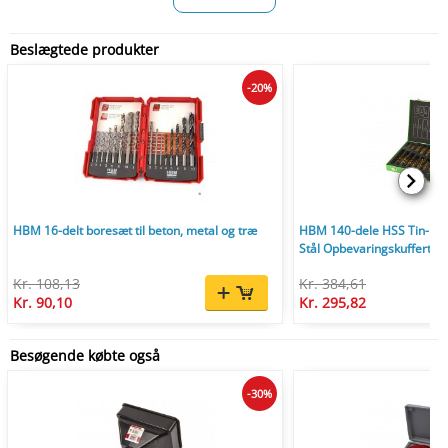
Beslægtede produkter
-20%
HBM 16-delt boresæt til beton, metal og træ
HBM 140-dele HSS Tin-bor
Stål Opbevaringskuffert.
Kr. 108,13
Kr. 384,61
Kr. 90,10
Kr. 295,82
Besøgende købte også
-30%