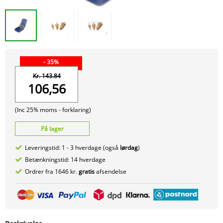
- 35%
Kr. 143.84
106,56
(Inc 25% moms -
forklaring)
På lager
Leveringstid: 1 - 3 hverdage (også
lørdag
)
Betænkningstid: 14 hverdage
Ordrer fra 1646 kr.
gratis
afsendelse