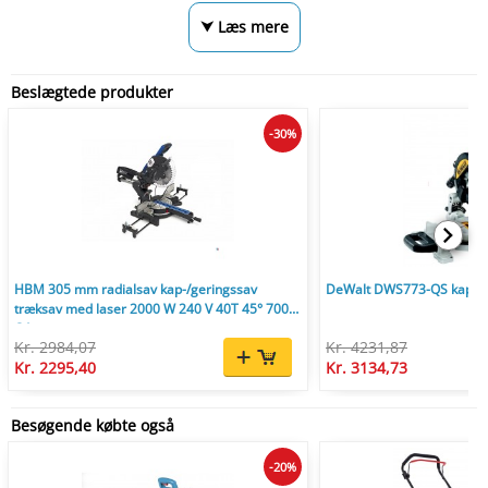
⮟ Læs mere
Beslægtede produkter
-30%
HBM 305 mm radialsav kap-/geringssav
DeWalt DWS773-QS kap-/g
træksav med laser 2000 W 240 V 40T 45° 7000
O/min.
Kr. 2984,07
Kr. 4231,87
Kr. 2295,40
Kr. 3134,73
Besøgende købte også
-20%