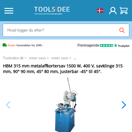
Fremragende
Gratis
 forsendelse fra 1646,-
Toolsidee.dk
>
miter savs
>
miter savs
>
HBM 315 mm metalaffkortersav 1500 W, 400 V, savklinge 315 mm, 90° 90
HBM 315 mm metalaffkortersav 1500 W, 400 V, savklinge 315
mm, 45° 80 mm, justerbar -45° til 45°.
mm, 90° 90 mm, 45° 80 mm, justerbar -45° til 45°.