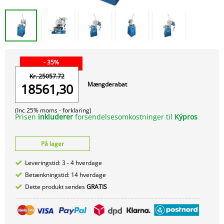
- 35%
Kr. 25057.72
Mængderabat
18561,30
(Inc 25% moms -
forklaring)
Prisen
inkluderer
forsendelsesomkostninger til
Kýpros
På lager
Leveringstid: 3 - 4 hverdage
Betænkningstid: 14 hverdage
Dette produkt sendes
GRATIS