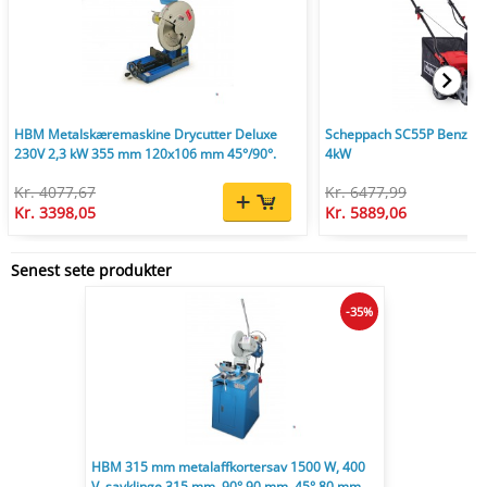
HBM Metalskæremaskine Drycutter Deluxe
Scheppach SC55P Benzin V
230V 2,3 kW 355 mm 120x106 mm 45°/90°.
4kW
Kr. 4077,67
Kr. 6477,99
Kr. 3398,05
Kr. 5889,06
Senest sete produkter
-35%
HBM 315 mm metalaffkortersav 1500 W, 400
V, savklinge 315 mm, 90° 90 mm, 45° 80 mm,