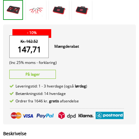
- 10%
Kr. 162.52
Mængderabat
147,71
(Inc 25% moms -
forklaring)
På lager
Leveringstid: 1 - 3 hverdage (også
lørdag
)
Betænkningstid: 14 hverdage
Ordrer fra 1646 kr.
gratis
afsendelse
Beskrivelse