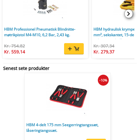
HBM Professionel Pneumatisk Blindnitte-
HBM hydraulisk krympetang
møtrikpistol M4-M10, 6,2 Bar, 2,43 kg.
mm², sekskantet, 15-delt,
opbevaringskuffert.
Kr. 754,82
Kr. 307,34
Kr. 559,14
Kr. 279,37
Senest sete produkter
-10%
HBM 4-delt 175 mm Seegerringtangssæt,
låseringtangssæt.