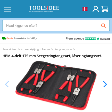
Fremragende
Gratis
 forsendelse fra 1646,-
Toolsidee.dk
>
værktøj og tilbehør
>
tang og saks
>
HBM 4-delt 175 mm Seegerringtangssæt, låseringtangssæt.
HBM 4-delt 175 mm Seegerringtangssæt, låseringtangssæt.