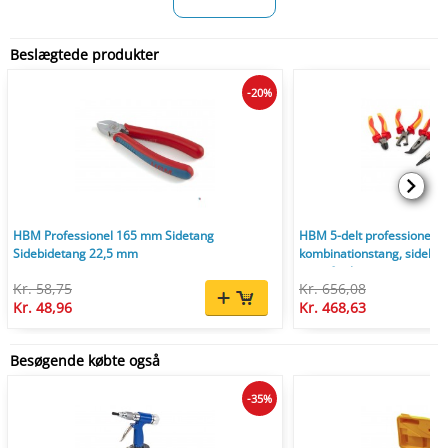
Beslægtede produkter
-20%
HBM Professionel 165 mm Sidetang
HBM 5-delt professionelle
Sidebidetang 22,5 mm
kombinationstang, sidebid
wireafisoleringstang med i
Kr. 58,75
Kr. 656,08
Kr. 48,96
Kr. 468,63
Besøgende købte også
-35%