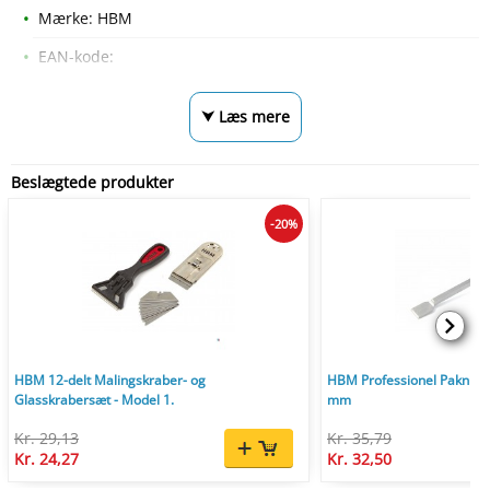
Mærke: HBM
EAN-kode:
⮟ Læs mere
Beslægtede produkter
-20%
HBM 12-delt Malingskraber- og
HBM Professionel Pakning
Glasskrabersæt - Model 1.
mm
Kr. 29,13
Kr. 35,79
Kr. 24,27
Kr. 32,50