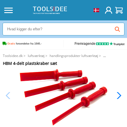
Fremragende
Gratis
 forsendelse fra 1646,-
Toolsidee.dk
>
luftværktøj
>
handlingsprodukter luftværktøj
>
HBM 4-delt plastskraber sæt
HBM 4-delt plastskraber sæt