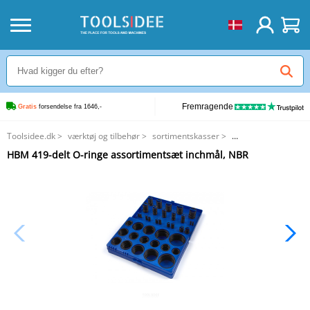
Fremragende
Gratis
 forsendelse fra 1646,-
Toolsidee.dk
>
værktøj og tilbehør
>
sortimentskasser
>
HBM 419-delt O-ringe assortimentsæt inchmål, NBR
HBM 419-delt O-ringe assortimentsæt inchmål, NBR