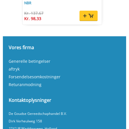
NBR
Kr. 137,67
Kr. 98,33
Vores firma
Generelle betingelser
aftryk
Forsendelsesomkostninger
Returanmodning
Kontaktoplysninger
De Goudse Gereedschaphandel B.V.
Dirk Verheulweg 158
2742 JR Waddinxveen, Holland