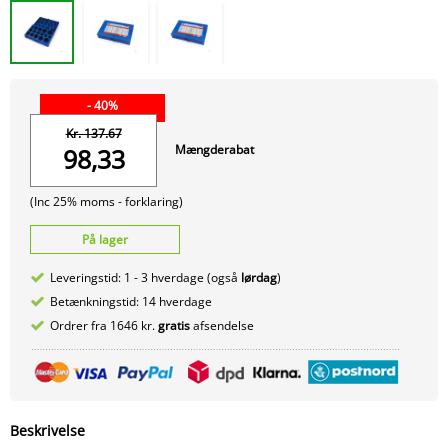
- 40%
Kr. 137.67
Mængderabat
98,33
(Inc 25% moms -
forklaring)
På lager
Leveringstid: 1 - 3 hverdage (også
lørdag
)
Betænkningstid: 14 hverdage
Ordrer fra 1646 kr.
gratis
afsendelse
Beskrivelse