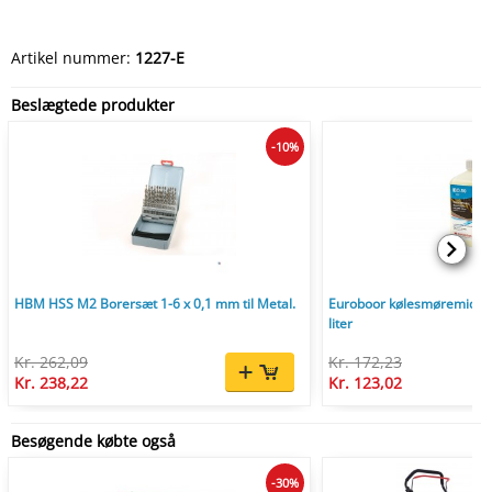
Artikel nummer:
1227-E
Beslægtede produkter
-10%
HBM HSS M2 Borersæt 1-6 x 0,1 mm til Metal.
Euroboor kølesmøremiddel t
liter
Kr. 262,09
Kr. 172,23
Kr. 238,22
Kr. 123,02
Besøgende købte også
-30%