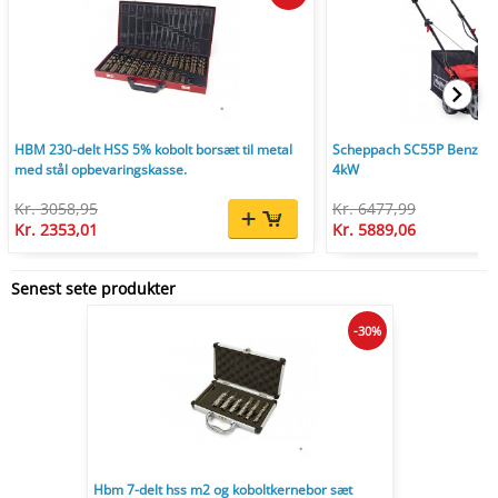
HBM 230-delt HSS 5% kobolt borsæt til metal
Scheppach SC55P Benzin V
med stål opbevaringskasse.
4kW
Kr. 3058,95
Kr. 6477,99
Kr. 2353,01
Kr. 5889,06
Senest sete produkter
-30%
Hbm 7-delt hss m2 og koboltkernebor sæt