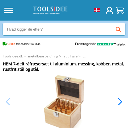
Fremragende
Gratis
 forsendelse fra 1646,-
Toolsidee.dk
>
metalbearbejdning
>
at tilhøre
>
HBM 7-delt råfræsersæt til aluminium, messing, kobber, metal, rustfrit stål
HBM 7-delt råfræsersæt til aluminium, messing, kobber, metal,
og stål.
rustfrit stål og stål.