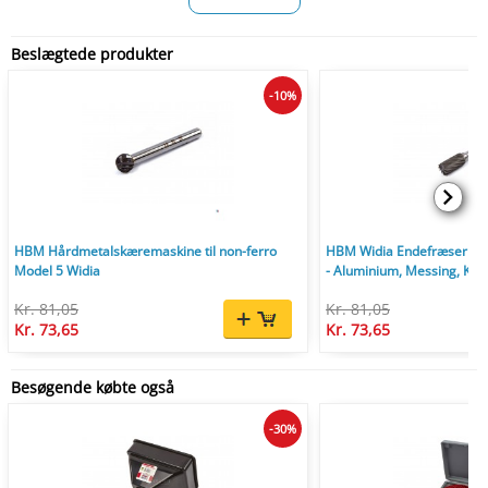
Beslægtede produkter
-10%
HBM Hårdmetalskæremaskine til non-ferro
HBM Widia Endefræser ti
Model 5 Widia
- Aluminium, Messing, Kobbe
Kr. 81,05
Kr. 81,05
Kr. 73,65
Kr. 73,65
Besøgende købte også
-30%