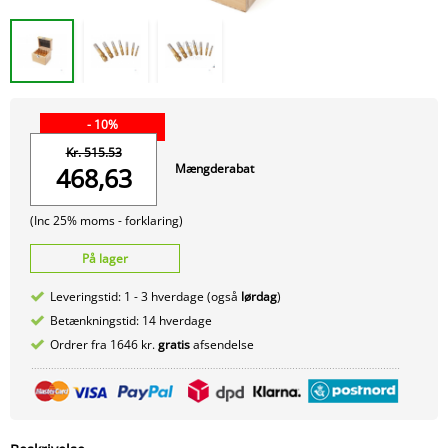
- 10%
Kr. 515.53
Mængderabat
468,63
(Inc 25% moms -
forklaring)
På lager
Leveringstid: 1 - 3 hverdage (også
lørdag
)
Betænkningstid: 14 hverdage
Ordrer fra 1646 kr.
gratis
afsendelse