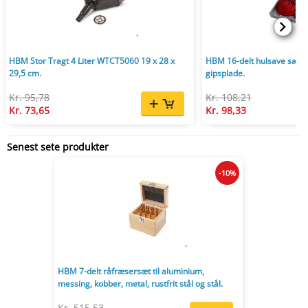
HBM Stor Tragt 4 Liter WTCT5060 19 x 28 x
HBM 16-delt hulsave sæt 1
29,5 cm.
gipsplade.
Kr. 95,78
Kr. 108,21
Kr. 73,65
Kr. 98,33
Senest sete produkter
-10%
HBM 7-delt råfræsersæt til aluminium,
messing, kobber, metal, rustfrit stål og stål.
Kr. 515,53