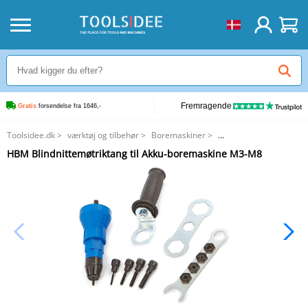
Fremragende
Gratis
 forsendelse fra 1646,-
Toolsidee.dk
>
værktøj og tilbehør
>
Boremaskiner
>
HBM Blindnittemøtriktang til Akku-boremaskine M3-M8
HBM Blindnittemøtriktang til Akku-boremaskine M3-M8