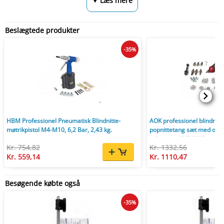
⮟ Læs mere
Beslægtede produkter
-35%
HBM Professionel Pneumatisk Blindnitte-
AOK professionel blindnitt
møtrikpistol M4-M10, 6,2 Bar, 2,43 kg.
popnittetang sæt med opbe
velegnet til M3-M12 og 3,
Kr. 754,82
Kr. 1332,56
Kr. 559,14
Kr. 1110,47
Besøgende købte også
-35%