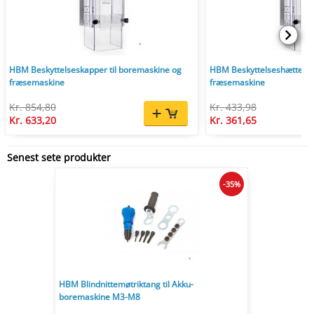
HBM Beskyttelseskapper til boremaskine og
HBM Beskyttelseshætter ti
fræsemaskine
fræsemaskine
Kr. 854,80
Kr. 433,98
Kr. 633,20
Kr. 361,65
Senest sete produkter
-35%
HBM Blindnittemøtriktang til Akku-
boremaskine M3-M8