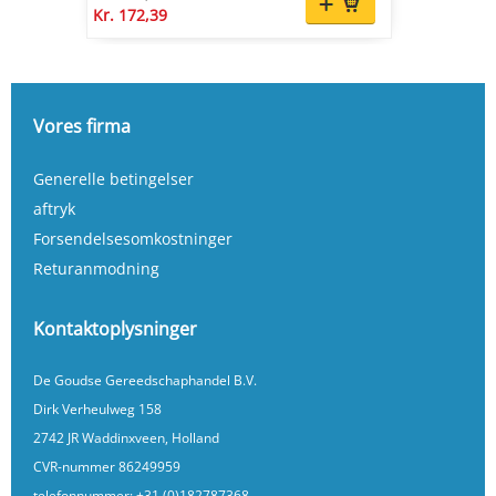
Kr. 172,39
Vores firma
Generelle betingelser
aftryk
Forsendelsesomkostninger
Returanmodning
Kontaktoplysninger
De Goudse Gereedschaphandel B.V.
Dirk Verheulweg 158
2742 JR Waddinxveen, Holland
CVR-nummer 86249959
telefonnummer:
+31 (0)182787368