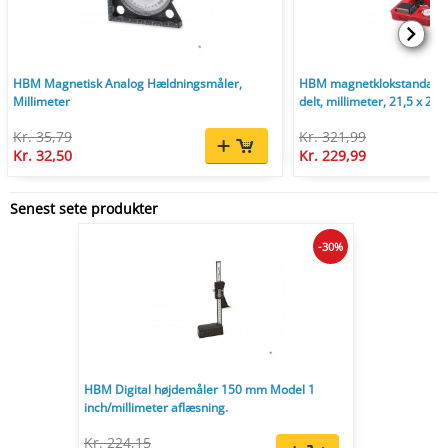
HBM Magnetisk Analog Hældningsmåler,
HBM magnetklokstandaard
Millimeter
delt, millimeter, 21,5 x 23,
Kr. 35,79
Kr. 321,99
Kr. 32,50
Kr. 229,99
Senest sete produkter
-30%
HBM Digital højdemåler 150 mm Model 1
inch/millimeter aflæsning.
Kr. 224,15