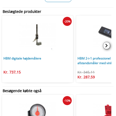
Beslægtede produkter
-20%
HBM digitale højdemålere
HBM 2-i-1 professionel 40
afstandsmåler med vinkelm
cm/mm og grader
Kr. 737,15
Kr. 345,11
Kr. 287,59
Besøgende købte også
-10%