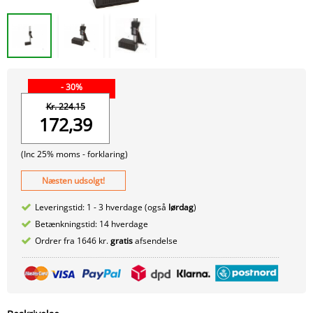
- 30%
Kr. 224.15
172,39
(Inc 25% moms -
forklaring)
Næsten udsolgt!
Leveringstid: 1 - 3 hverdage (også
lørdag
)
Betænkningstid: 14 hverdage
Ordrer fra 1646 kr.
gratis
afsendelse