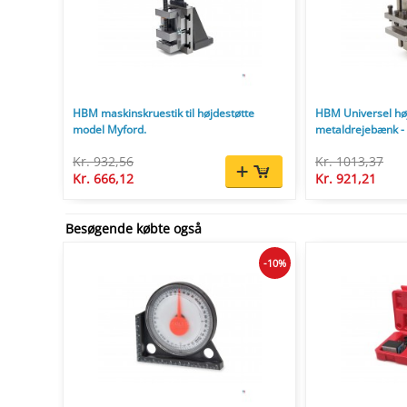
HBM maskinskruestik til højdestøtte
HBM Universel høj
model Myford.
metaldrejebænk - L
Kr. 932,56
Kr. 1013,37
Kr. 666,12
Kr. 921,21
Besøgende købte også
-10%