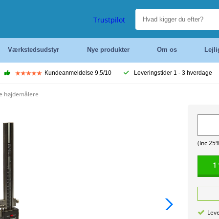
Trustpilot
Værkstedsudstyr
Nye produkter
Om os
Lejl
Kundeanmeldelse 9,5/10
Leveringstider 1 - 3 hverdage
e højdemålere
(Inc 25
1
Leve