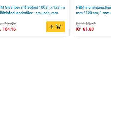
M Glasfiber målebånd 100 m x 13 mm
HBM aluminiumslineal med håndt
Målebånd landmåler - cm, inch, mm.
mm / 120 cm, 1 mm nøjagtig, inch,
centimeter og millimeter aflæsning
. 213,45
Kr. 110,51
. 164,16
Kr. 81,88