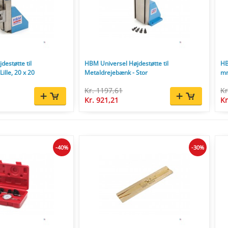
destøtte til
HBM Universel Højdestøtte til
HB
ille, 20 x 20
Metaldrejebænk - Stor
m
Kr. 1197,61
Kr
Kr. 921,21
Kr
-40%
-30%