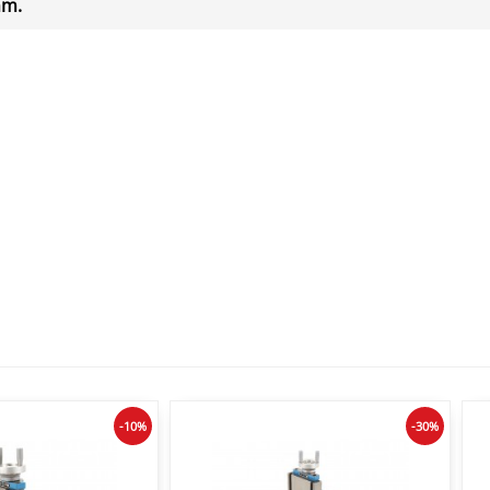
mm.
-10%
-30%