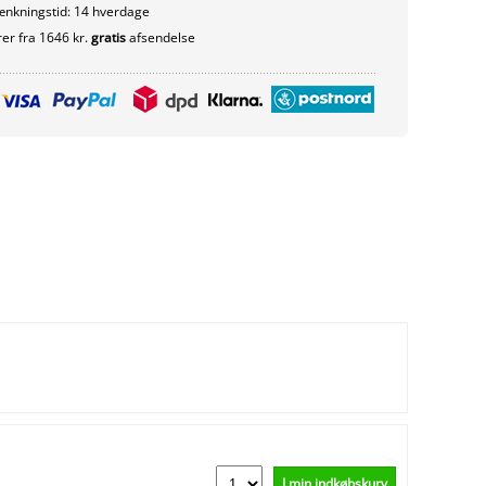
nkningstid: 14 hverdage
er fra 1646 kr.
gratis
afsendelse
I min indkøbskurv