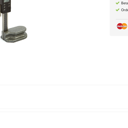
Betæ
Ordr