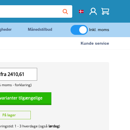
Inkl. moms
igheder
Månedstilbud
Kunde service
fra
2410,61
% moms -
forklaring)
 varianter tilgængelige
På lager
ringstid: 1 - 3 hverdage (også
lørdag
)