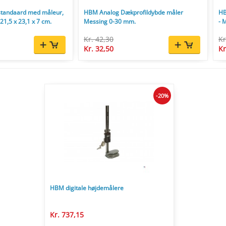
tandaard med måleur,
HBM Analog Dækprofildybde måler
HB
 21,5 x 23,1 x 7 cm.
Messing 0-30 mm.
- 
Kr. 42,30
Kr
Kr. 32,50
Kr
-20%
HBM digitale højdemålere
Kr. 737,15