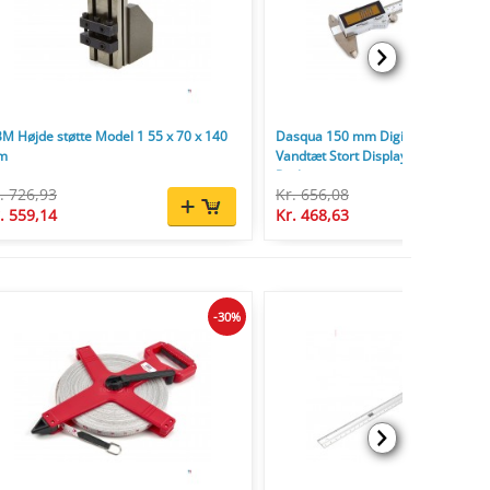
M Højde støtte Model 1 55 x 70 x 140
Dasqua 150 mm Digital skydelære 
m
Vandtæt Stort Display Millimeter In
Brøker
. 726,93
Kr. 656,08
. 559,14
Kr. 468,63
-30%