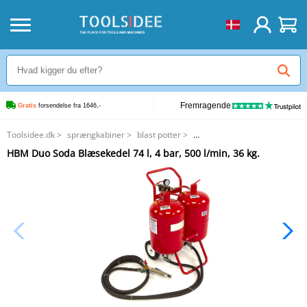
Fremragende
Gratis
 forsendelse fra 1646,-
Toolsidee.dk
>
sprængkabiner
>
blast potter
>
HBM Duo Soda Blæsekedel 74 l, 4 bar, 500 l/min, 36 kg.
HBM Duo Soda Blæsekedel 74 l, 4 bar, 500 l/min, 36 kg.