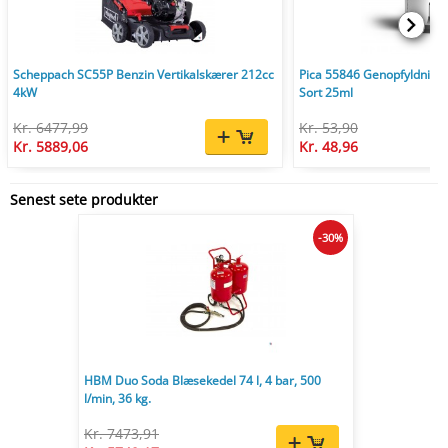
Scheppach SC55P Benzin Vertikalskærer 212cc
Pica 55846 Genopfyldnings
4kW
Sort 25ml
Kr. 6477,99
Kr. 53,90
Kr. 5889,06
Kr. 48,96
Senest sete produkter
-30%
HBM Duo Soda Blæsekedel 74 l, 4 bar, 500
l/min, 36 kg.
Kr. 7473,91