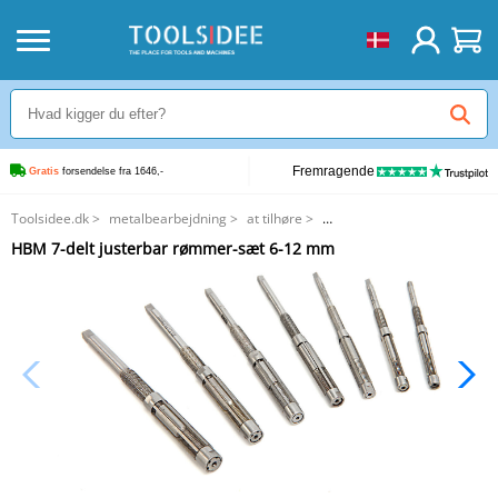
Fremragende
Gratis
 forsendelse fra 1646,-
Toolsidee.dk
>
metalbearbejdning
>
at tilhøre
>
HBM 7-delt justerbar rømmer-sæt 6-12 mm
HBM 7-delt justerbar rømmer-sæt 6-12 mm