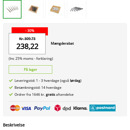
- 30%
Kr. 309.73
Mængderabat
238,22
(Inc 25% moms -
forklaring)
På lager
Leveringstid: 1 - 3 hverdage (også
lørdag
)
Betænkningstid: 14 hverdage
Ordrer fra 1646 kr.
gratis
afsendelse
Beskrivelse