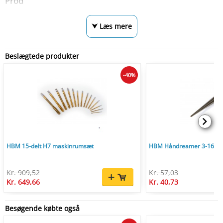
Prod
⮟ Læs mere
Beslægtede produkter
-40%
HBM 15-delt H7 maskinrumsæt
HBM Håndreamer 3-16 m
Kr. 909,52
Kr. 57,03
Kr. 649,66
Kr. 40,73
Besøgende købte også