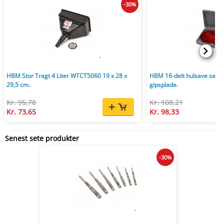
-30%
HBM Stor Tragt 4 Liter WTCT5060 19 x 28 x
HBM 16-delt hulsave sæt 1
29,5 cm.
gipsplade.
Kr. 95,78
Kr. 108,21
Kr. 73,65
Kr. 98,33
Senest sete produkter
-30%