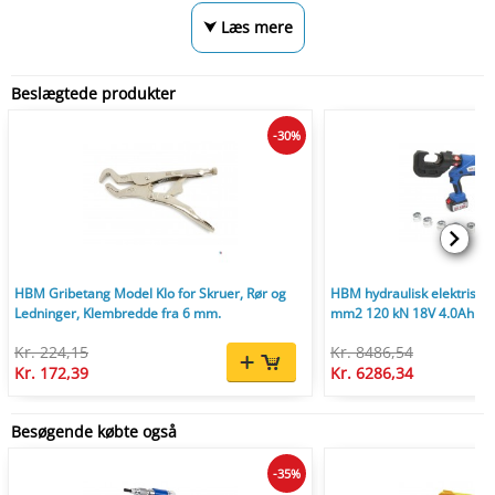
⮟ Læs mere
Beslægtede produkter
-30%
HBM Gribetang Model Klo for Skruer, Rør og
HBM hydraulisk elektrisk 
Ledninger, Klembredde fra 6 mm.
mm2 120 kN 18V 4.0Ah
Kr. 224,15
Kr. 8486,54
Kr. 172,39
Kr. 6286,34
Besøgende købte også
-35%