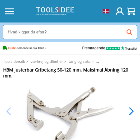
Fremragende
Gratis
 forsendelse fra 1646,-
Toolsidee.dk
>
værktøj og tilbehør
>
tang og saks
>
HBM Justerbar Gribetang 50-120 mm, Maksimal Åbning 120 mm.
HBM Justerbar Gribetang 50-120 mm, Maksimal Åbning 120
mm.