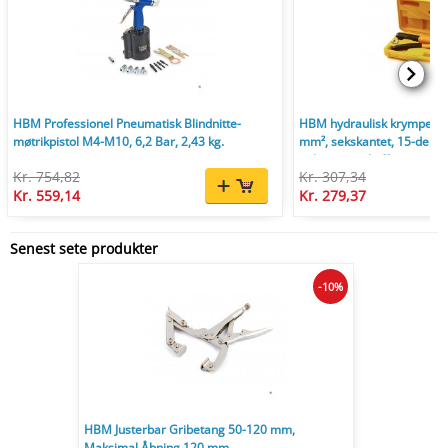
HBM Professionel Pneumatisk Blindnitte-
HBM hydraulisk krympetang
møtrikpistol M4-M10, 6,2 Bar, 2,43 kg.
mm², sekskantet, 15-delt,
opbevaringskuffert.
Kr. 754,82
Kr. 307,34
Kr. 559,14
Kr. 279,37
Senest sete produkter
-10%
HBM Justerbar Gribetang 50-120 mm,
Maksimal Åbning 120 mm.