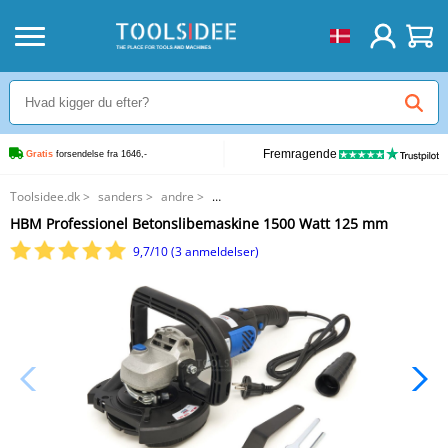
Fremragende
Gratis
 forsendelse fra 1646,-
Toolsidee.dk
>
sanders
>
andre
>
HBM Professionel Betonslibemaskine 1500 Watt 125 mm
HBM Professionel Betonslibemaskine 1500 Watt 125 mm
9,7/10 (3 anmeldelser)