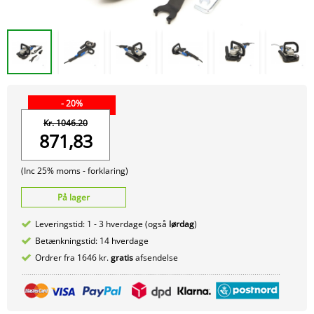
- 20%
Kr. 1046.20
871,83
(Inc 25% moms -
forklaring)
På lager
Leveringstid: 1 - 3 hverdage (også
lørdag
)
Betænkningstid: 14 hverdage
Ordrer fra 1646 kr.
gratis
afsendelse