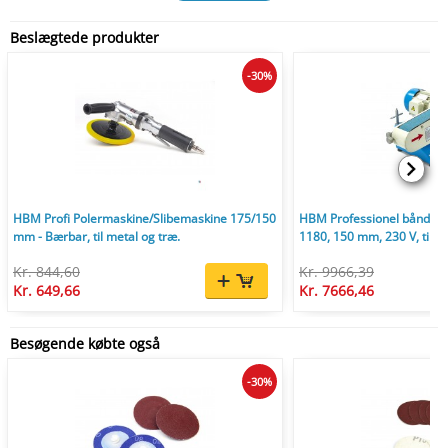
Beslægtede produkter
-30%
HBM Profi Polermaskine/Slibemaskine 175/150
HBM Professionel bånd- og
mm - Bærbar, til metal og træ.
1180, 150 mm, 230 V, til me
Kr. 844,60
Kr. 9966,39
Kr. 649,66
Kr. 7666,46
Besøgende købte også
-30%