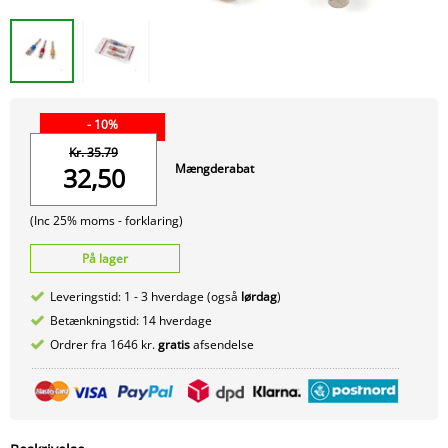
- 10%
Kr. 35.79
Mængderabat
32,50
(Inc 25% moms -
forklaring)
På lager
Leveringstid: 1 - 3 hverdage (også
lørdag
)
Betænkningstid: 14 hverdage
Ordrer fra 1646 kr.
gratis
afsendelse