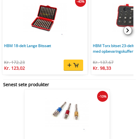
-40%
HBM 18-delt Lange Bitssæt
HBM Torx bitset 23-delt - 
med opbevaringskuffert.
Kr. 172,23
Kr. 137,67
Kr. 123,02
Kr. 98,33
Senest sete produkter
-10%