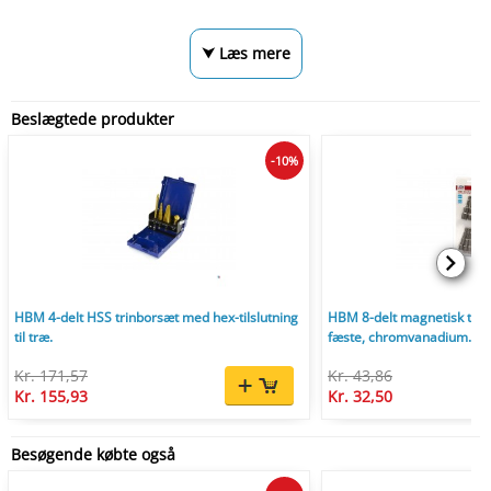
⮟ Læs mere
Beslægtede produkter
-10%
HBM 4-delt HSS trinborsæt med hex-tilslutning
HBM 8-delt magnetisk top
til træ.
fæste, chromvanadium.
Kr. 171,57
Kr. 43,86
Kr. 155,93
Kr. 32,50
Besøgende købte også