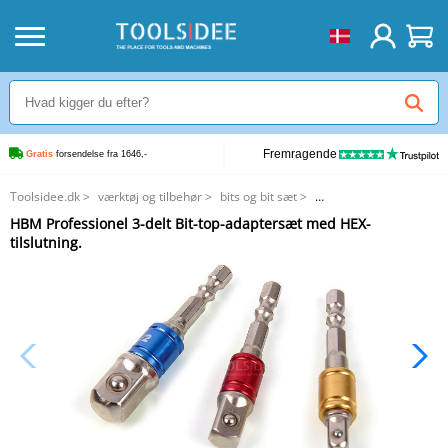
Fremragende
Gratis
 forsendelse fra 1646,-
Toolsidee.dk
>
værktøj og tilbehør
>
bits og bit sæt
>
HBM Professionel 3-delt Bit-top-adaptersæt med HEX-tilslutning.
HBM Professionel 3-delt Bit-top-adaptersæt med HEX-
tilslutning.