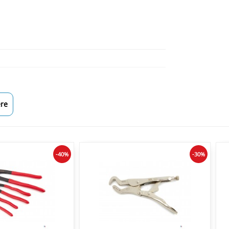
re
-40%
-30%