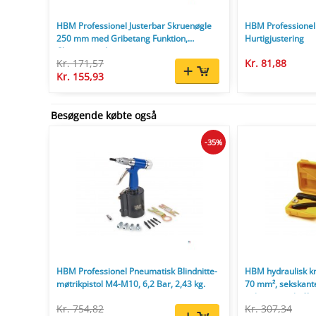
HBM Professionel Justerbar Skruenøgle
HBM Professione
250 mm med Gribetang Funktion,
Hurtigjustering
Chromvanadium.
Kr. 171,57
Kr. 81,88
Kr. 155,93
Besøgende købte også
-35%
HBM Professionel Pneumatisk Blindnitte-
HBM hydraulisk kr
møtrikpistol M4-M10, 6,2 Bar, 2,43 kg.
70 mm², sekskante
opbevaringskuffer
Kr. 754,82
Kr. 307,34