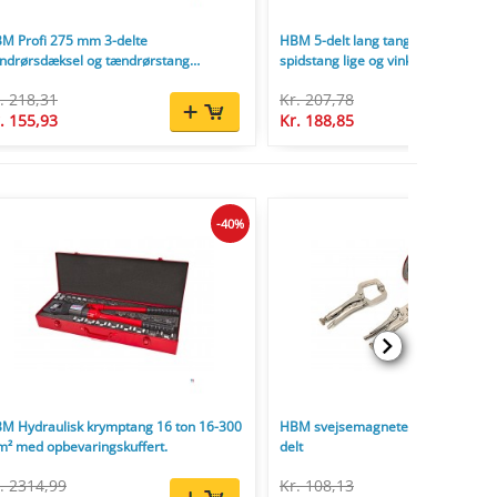
M Profi 275 mm 3-delte
HBM 5-delt lang tangsæt 275 mm -
ndrørsdæksel og tændrørstang
spidstang lige og vinklet
ngesæt.
. 218,31
Kr. 207,78
. 155,93
Kr. 188,85
-40%
M Hydraulisk krymptang 16 ton 16-300
HBM svejsemagneter og griptangs
² med opbevaringskuffert.
delt
. 2314,99
Kr. 108,13