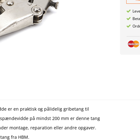
Leve
Betæ
Ordr
er en praktisk og pålidelig gribetang til
e spændevidde på mindst 200 mm er denne tang
under montage, reparation eller andre opgaver.
etang fra HBM.