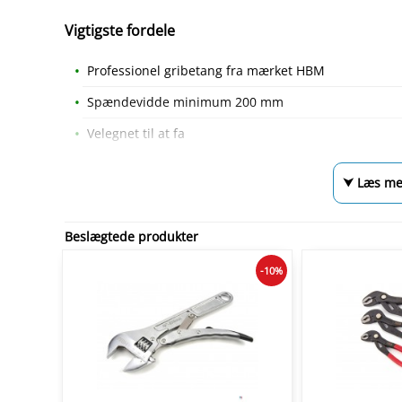
Vigtigste fordele
Professionel gribetang fra mærket HBM
Spændevidde minimum 200 mm
Velegnet til at fa
⮟ Læs me
Beslægtede produkter
-10%