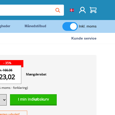
Inkl. moms
igheder
Månedstilbud
Kunde service
- 35%
r. 166.06
Mængderabat
23,02
% moms -
forklaring)
I min indkøbskurv
sten udsolgt!