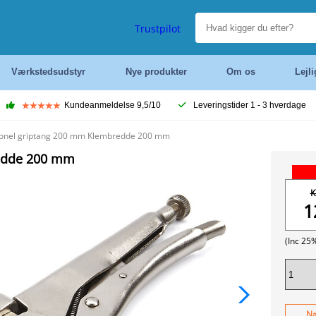
Trustpilot
Værkstedsudstyr
Nye produkter
Om os
Lejl
Kundeanmeldelse 9,5/10
Leveringstider 1 - 3 hverdage
onel griptang 200 mm Klembredde 200 mm
edde 200 mm
K
1
(Inc 25
Næ