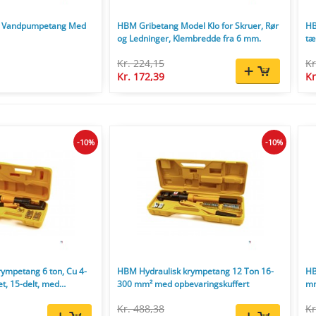
l Vandpumpetang Med
HBM Gribetang Model Klo for Skruer, Rør
HB
og Ledninger, Klembredde fra 6 mm.
tæ
ta
Kr. 224,15
Kr
Kr. 172,39
Kr
-10%
-10%
ympetang 6 ton, Cu 4-
HBM Hydraulisk krympetang 12 Ton 16-
HB
t, 15-delt, med
300 mm² med opbevaringskuffert
mm
t.
Kr. 488,38
Kr