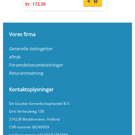
Kr. 172,39
Vores firma
Generelle betingelser
aftryk
Forsendelsesomkostninger
Returanmodning
Kontaktoplysninger
De Goudse Gereedschaphandel B.V.
Dirk Verheulweg 158
2742 JR Waddinxveen, Holland
CVR-nummer 86249959
telefonnummer:
+31 (0)182787368