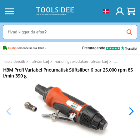
Fremragende
Gratis
 forsendelse fra 1646,-
Toolsidee.dk
>
luftværktøj
>
handlingsprodukter luftværktøj
>
HBM Profi Variabel Pneumatisk Stiftsliber 6 bar 25.000 rpm 85 l/min 390 g
HBM Profi Variabel Pneumatisk Stiftsliber 6 bar 25.000 rpm 85
l/min 390 g