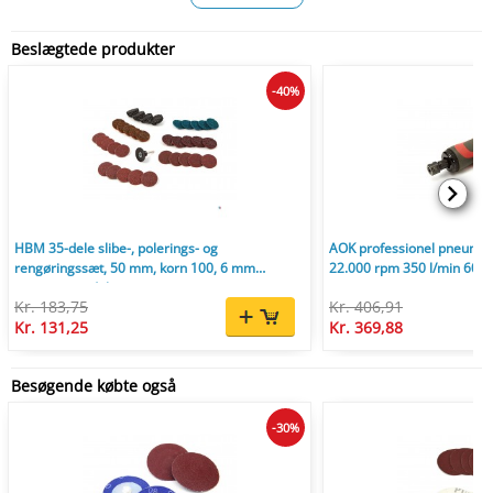
Beslægtede produkter
-40%
HBM 35-dele slibe-, polerings- og
AOK professionel pneumatis
rengøringssæt, 50 mm, korn 100, 6 mm
22.000 rpm 350 l/min 600 
opnamespindel.
Kr. 183,75
Kr. 406,91
Kr. 131,25
Kr. 369,88
Besøgende købte også
-30%