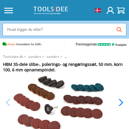
Fremragende
Gratis
 forsendelse fra 1646,-
Toolsidee.dk
>
sanders
>
sanders
>
HBM 35-dele slibe-, polerings- og rengøringssæt, 50 mm, korn 100, 6 mm
HBM 35-dele slibe-, polerings- og rengøringssæt, 50 mm, korn
opnamespindel.
100, 6 mm opnamespindel.