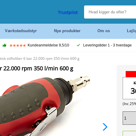
Trustpilot
Værkstedsudstyr
Nye produkter
Om os
Lejl
Kundeanmeldelse 9,5/10
Leveringstider 1 - 3 hverdage
sk stiftsliber 6 bar 22.000 rpm 350 l/min 600 g
ar 22.000 rpm 350 l/min 600 g
K
3
(Inc 25