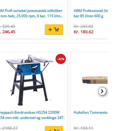
M Profi variabel pneumatisk stiftsliber
HBM Professionel Stiftsliber 22.00
 mm hals, 25.000 rpm, 6 bar, 115 l/min,
bar 85 l/min 600 g
0 g
. 320,43
Kr. 243,82
. 246,45
Kr. 180,62
-40%
heppach Bordrundsav HS254 2200W
Hultafors Tommestok 59 2,4 m - 12-
54 mm inkl. understel og savklinge 24T.
. 2188,27
Kr. 103,11