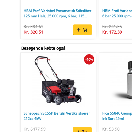
HBM Profi Variabel Pneumatisk Stiftsliber
HBM Profi Variabel
125 mm Hals, 25.000 rpm, 6 bar, 115
6 bar 25.000 rpm 
l/min
Kr. 384,61
Kr. 241,35
Kr. 320,51
Kr. 172,39
Besøgende købte også
-10%
Scheppach SC55P Benzin Vertikalskærer
Pica 55846 Genopf
212cc 4kW
Ink Sort 25ml
Kr. 6477,99
Kr. 53,90