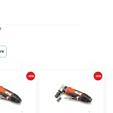
d
re
-40%
-35%