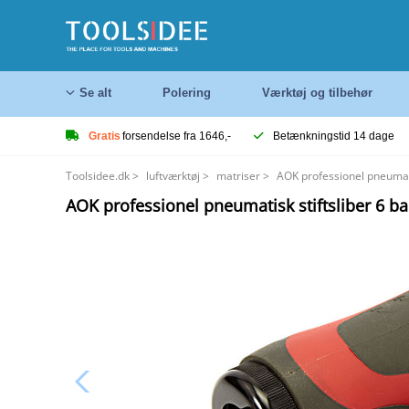
Se alt
Polering
Værktøj og tilbehør
Gratis
forsendelse fra 1646,-
Betænkningstid 14 dage
Toolsidee.dk
>
luftværktøj
>
matriser
>
AOK professionel pneumati
AOK professionel pneumatisk stiftsliber 6 b