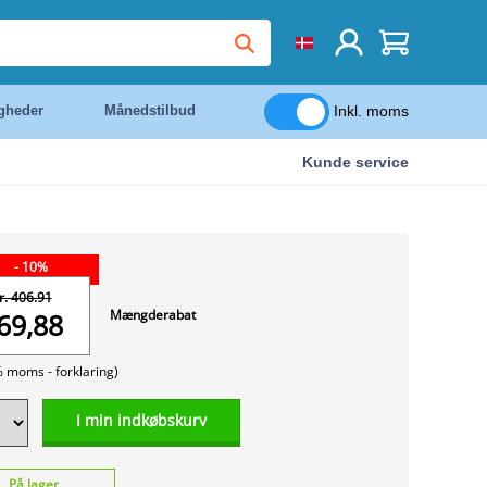
Inkl. moms
igheder
Månedstilbud
Kunde service
- 10%
r. 406.91
Mængderabat
69,88
% moms -
forklaring)
I min indkøbskurv
På lager