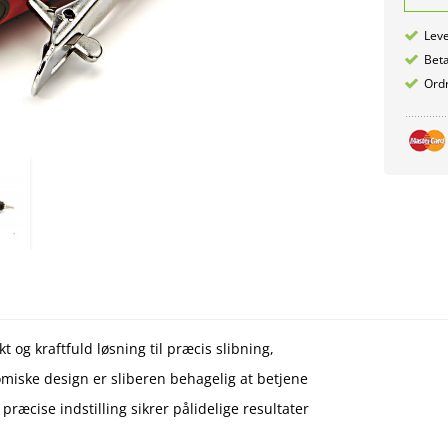
Leve
Betæ
Ordr
 og kraftfuld løsning til præcis slibning,
omiske design er sliberen behagelig at betjene
æcise indstilling sikrer pålidelige resultater