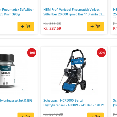
 Pneumatisk Stiftsliber
HBM Profi Variabel Pneumatisk Vinklet
HB
85 l/min 390 g
Stiftsliber 20.000 rpm 6 Bar 113 l/min 530
25
g
32
Kr. 388,23
Kr
Kr. 287,59
Kr
-10%
-20%
yldningssæt Ink & BIG
Scheppach HCP5000 Benzin
Sc
Højtryksrenser - 4300W - 241 Bar - 570 l/t.
Ø2
Kr. 3949,30
Kr