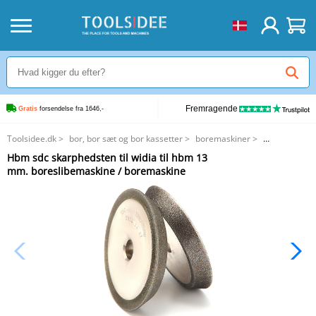
Fremragende
Gratis
 forsendelse fra 1646,-
Toolsidee.dk
>
bor, bor sæt og bor kassetter
>
boremaskiner
>
Hbm sdc skarphedsten til widia til hbm 13 mm. boreslibemaskine /
Hbm sdc skarphedsten til widia til hbm 13
boremaskine
mm. boreslibemaskine / boremaskine