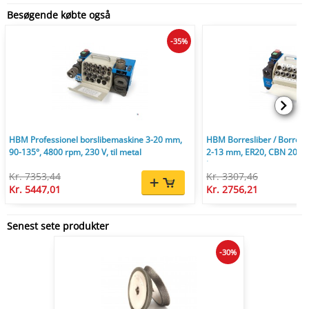
Besøgende købte også
-35%
HBM Professionel borslibemaskine 3-20 mm,
HBM Borresliber / Borres
90-135°, 4800 rpm, 230 V, til metal
2-13 mm, ER20, CBN 200, 2
kg.
Kr. 7353,44
Kr. 3307,46
Kr. 5447,01
Kr. 2756,21
Senest sete produkter
-30%