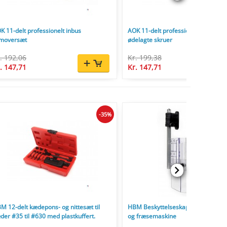
K 11-delt professionelt inbus
AOK 11-delt professionelle udskruer
moversæt
ødelagte skruer
. 192,06
Kr. 199,38
. 147,71
Kr. 147,71
-35%
M 12-delt kædepons- og nittesæt til
HBM Beskyttelseskapper til borem
der #35 til #630 med plastkuffert.
og fræsemaskine