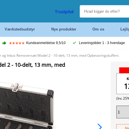
Trustpilot
Værkstedsudstyr
Nye produkter
Om os
Lejl
Kundeanmeldelse 9,5/10
Leveringstider 1 - 3 hverdage
 og Inbus Removersæt Model 2 - 10-delt, 13 mm, med Opbevaringskuffert.
l 2 - 10-delt, 13 mm, med
K
1
(Inc 25
Næ