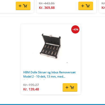
Kr. 443,86
Kr
Kr. 369,88
Kr
-40%
HBM Dolle Skruer og Inbus Removersæt
Model 2 - 10-delt, 13 mm, med
Opbevaringskuffert.
Kr. 195,27
Kr. 139,48