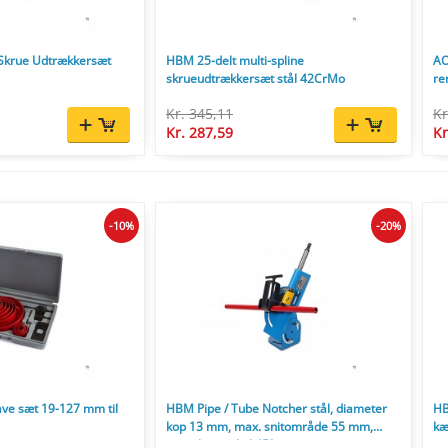
 Skrue Udtrækkersæt
HBM 25-delt multi-spline
AO
skrueudtrækkersæt stål 42CrMo
re
Kr. 345,11
Kr
Kr. 287,59
Kr
-10%
-20%
ve sæt 19-127 mm til
HBM Pipe / Tube Notcher stål, diameter
HB
kop 13 mm, max. snitområde 55 mm,
kæ
justerbar vinkel 45°.