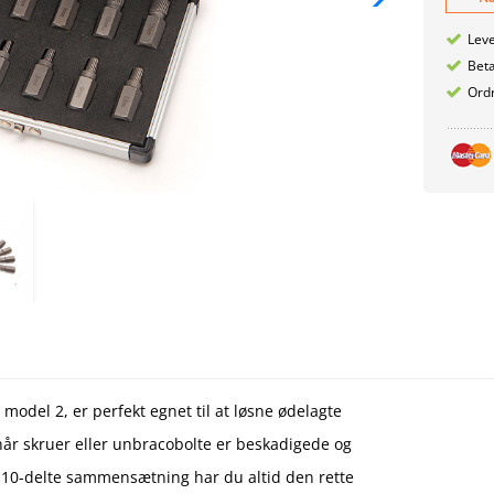
Leve
Betæ
Ordr
odel 2, er perfekt egnet til at løsne ødelagte
når skruer eller unbracobolte er beskadigede og
n 10-delte sammensætning har du altid den rette