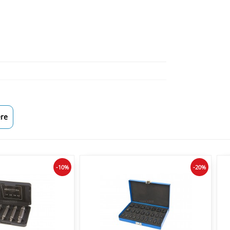
re
-10%
-20%