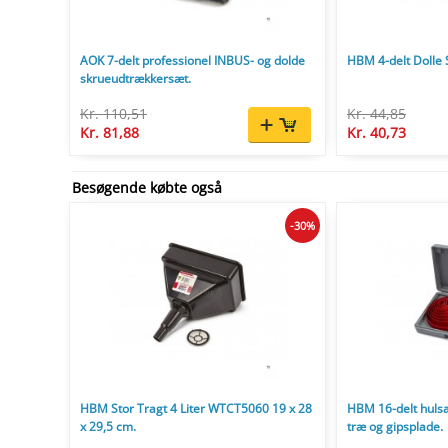
AOK 7-delt professionel INBUS- og dolde
HBM 4-delt Dolle
skrueudtrækkersæt.
Kr. 110,51
Kr. 44,85
Kr. 81,88
Kr. 40,73
Besøgende købte også
-30%
HBM Stor Tragt 4 Liter WTCT5060 19 x 28
HBM 16-delt hulsa
x 29,5 cm.
træ og gipsplade.