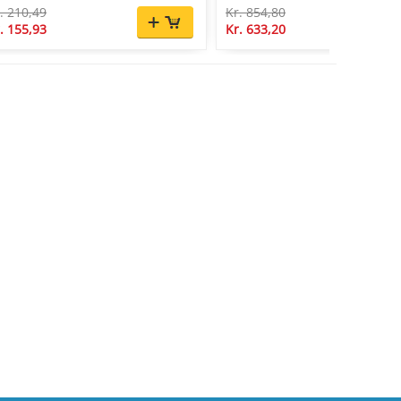
. 210,49
Kr. 854,80
. 155,93
Kr. 633,20