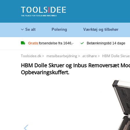
Se alt
Polering
Værktøj og tilbehør
Gratis
forsendelse fra 1646,-
Betænkningstid 14 dage
Toolsidee.dk
>
metalbearbejdning
>
at tilhøre
>
HBM Dolle Skruer
HBM Dolle Skruer og Inbus Removersæt Mode
Opbevaringskuffert.