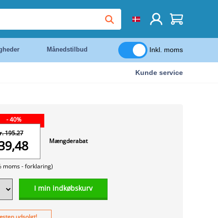
Inkl. moms
igheder
Månedstilbud
Kunde service
- 40%
r. 195.27
Mængderabat
39,48
% moms -
forklaring)
I min indkøbskurv
sten udsolgt!