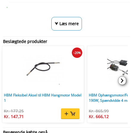
⮟ Læs mere
Beslægtede produkter
-20%
HBM Fleksibel Aksel til HBM Hangmotor Model
HBM Ophængsmotor/Fræse
1
190W, Spændvidde 4 mm, 2
Kr. 177,25
Kr. 865,99
Kr. 147,71
Kr. 666,12
Besøgende købte også