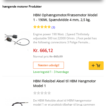
hængende motorer Produkter
HBM Ophængsmotor/Fræsemotor Model
1 - 190W, Spændvidde 4 mm, 2,5 kg.
(3)
Engine power 190 Watt. |Speed ??infinitely
adjustable 500 tot 22000 O/min. |Foot pedal has
the following connections 3 Polige Female
stekker Type B (Amerikaans)3 Polige Male
Kr. 666,12
stekker Type F |
Normal pris
Kr. 865,99
Næsten udsolgt!
Leveringstid 1 - 3 hverdage
HBM Fleksibel Aksel til HBM Hangmotor
Model 1
De HBM fleksible aksel til HBM hængemotor
model 1 er et praktisk tilbehør til brug sammen