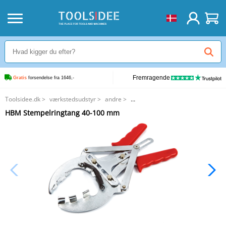
Fremragende
Gratis
 forsendelse fra 1646,-
Toolsidee.dk
>
værkstedsudstyr
>
andre
>
HBM Stempelringtang 40-100 mm
HBM Stempelringtang 40-100 mm