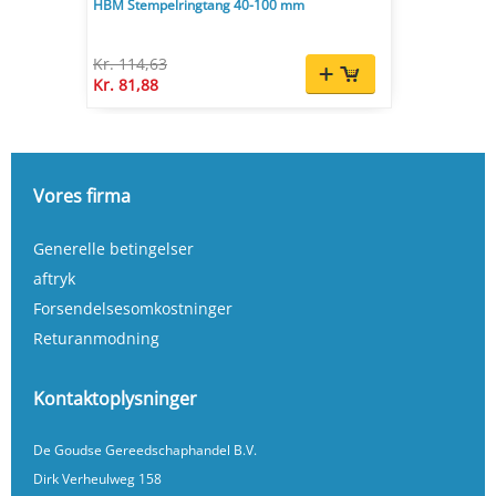
HBM Stempelringtang 40-100 mm
Kr. 114,63
Kr. 81,88
Vores firma
Generelle betingelser
aftryk
Forsendelsesomkostninger
Returanmodning
Kontaktoplysninger
De Goudse Gereedschaphandel B.V.
Dirk Verheulweg 158