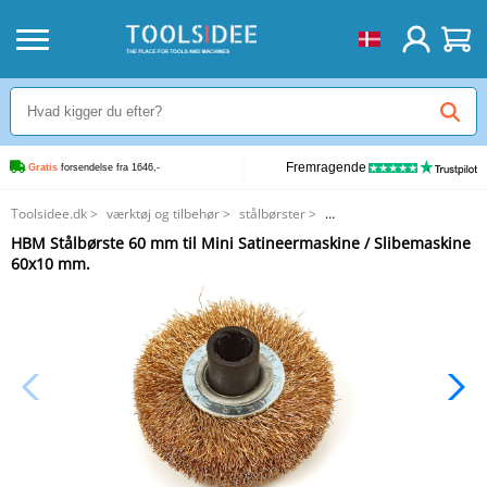
Fremragende
Gratis
 forsendelse fra 1646,-
Toolsidee.dk
>
værktøj og tilbehør
>
stålbørster
>
HBM Stålbørste 60 mm til Mini Satineermaskine / Slibemaskine 60x10 mm.
HBM Stålbørste 60 mm til Mini Satineermaskine / Slibemaskine
60x10 mm.