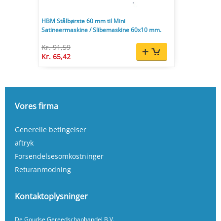
HBM Stålbørste 60 mm til Mini
Satineermaskine / Slibemaskine 60x10 mm.
Kr. 91,59
Kr. 65,42
Vores firma
Generelle betingelser
aftryk
Forsendelsesomkostninger
Returanmodning
Kontaktoplysninger
De Goudse Gereedschaphandel B.V.