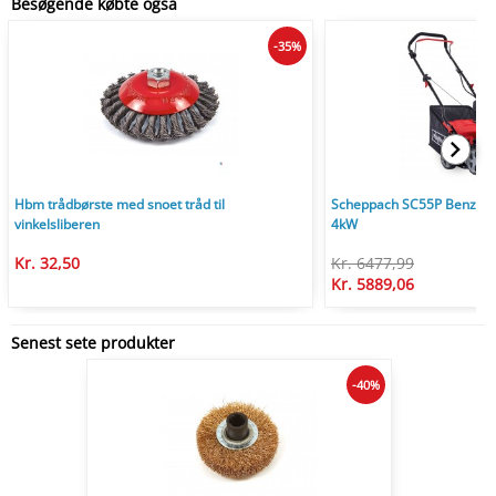
Besøgende købte også
-35%
Hbm trådbørste med snoet tråd til
Scheppach SC55P Benzin V
vinkelsliberen
4kW
Kr. 32,50
Kr. 6477,99
Kr. 5889,06
Senest sete produkter
-40%