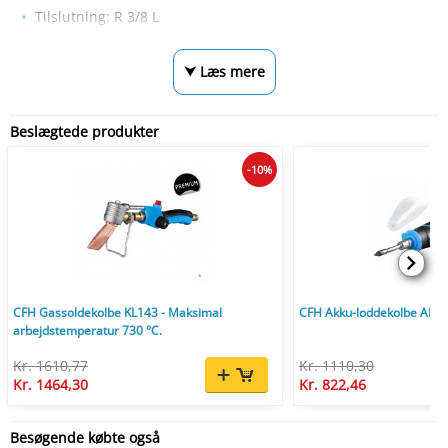
Tilslutning: R 3/8 L
⮟ Læs mere
Beslægtede produkter
-10%
CFH Gassoldekolbe KL143 - Maksimal
CFH Akku-loddekolbe AK21
arbejdstemperatur 730 °C.
Kr. 1610,77
Kr. 1110,30
Kr. 1464,30
Kr. 822,46
Besøgende købte også