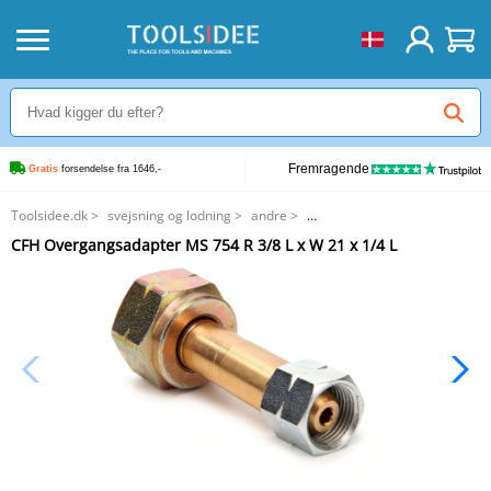
Fremragende
Gratis
 forsendelse fra 1646,-
Toolsidee.dk
>
svejsning og lodning
>
andre
>
CFH Overgangsadapter MS 754 R 3/8 L x W 21 x 1/4 L
CFH Overgangsadapter MS 754 R 3/8 L x W 21 x 1/4 L