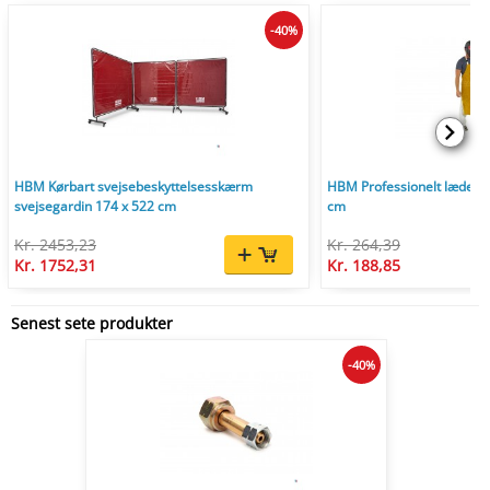
-40%
HBM Kørbart svejsebeskyttelsesskærm
HBM Professionelt læder s
svejsegardin 174 x 522 cm
cm
Kr. 2453,23
Kr. 264,39
Kr. 1752,31
Kr. 188,85
Senest sete produkter
-40%