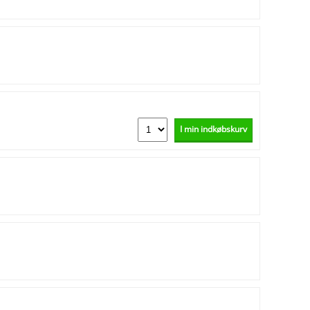
I min indkøbskurv