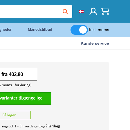
Inkl. moms
igheder
Månedstilbud
Kunde service
fra
402,80
% moms -
forklaring)
 varianter tilgængelige
På lager
ringstid: 1 - 3 hverdage (også
lørdag
)