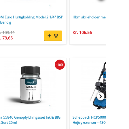
M Euro Hurtigkobling Model 2 1/4" BSP
Hbm skilleholder med hss kniv mod
dvendig
. 103,11
Kr. 106,56
. 73,65
-10%
ca 55846 Genopfyldningssæt Ink & BIG
Scheppach HCP5000 Benzin
k Sort 25ml
Højtryksrenser - 4300W - 241 Bar - 5