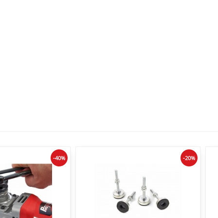
-40%
-20%