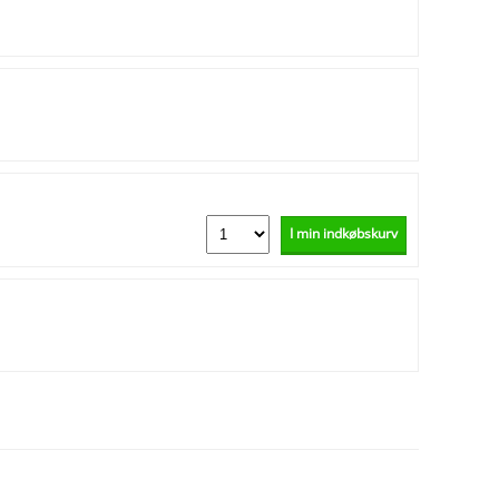
I min indkøbskurv