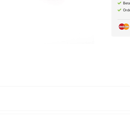
Betæ
Ordr