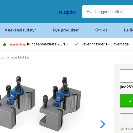
Trustpilot
Værkstedsudstyr
Nye produkter
Om os
Lejl
Kundeanmeldelse 9,5/10
Leveringstider 1 - 3 hverdage
ultifix løse blokke
(Inc 25
3
Leve