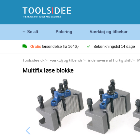
Se alt
Polering
Værktøj og tilbehør
Gratis
forsendelse fra 1646,-
Betænkningstid 14 dage
Toolsidee.dk
>
værktøj og tilbehør
>
indehavere af hurtig skift
>
M
Multifix løse blokke