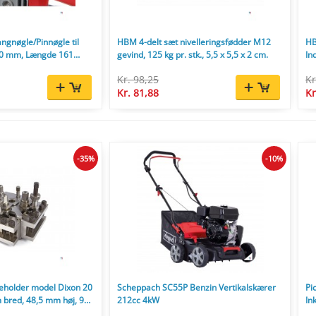
ngnøgle/Pinnøgle til
HBM 4-delt sæt nivelleringsfødder M12
HB
-80 mm, Længde 161
gevind, 125 kg pr. stk., 5,5 x 5,5 x 2 cm.
In
Kr. 98,25
Kr
Kr. 81,88
Kr
-35%
-10%
teholder model Dixon 20
Scheppach SC55P Benzin Vertikalskærer
Pi
 bred, 48,5 mm høj, 98
212cc 4kW
In