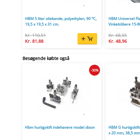
HBM 5 liter oliekande, polyethylen, 90 °C,
HBM Universel Fla
19,5 x 19,5 x 31 cm.
Vinkelslibere 15
mm/80 mm.
Kr. 110,51
Kr. 68,55
Kr. 81,88
Kr. 48,96
Besøgende købte også
-30%
Hbm hurtigskift indehavere model dixon
HBM G hurtigskif
x 20 mm, 38,5 mm
mm lang.