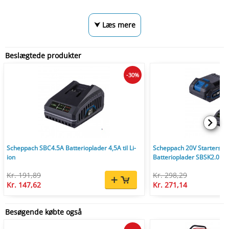
⮟ Læs mere
Beslægtede produkter
-30%
Scheppach SBC4.5A Batterioplader 4,5A til Li-
Scheppach 20V Starterset 
ion
Batterioplader SBSK2.0
Kr. 191,89
Kr. 298,29
Kr. 147,62
Kr. 271,14
Besøgende købte også