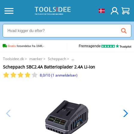
Fremragende
Gratis
 forsendelse fra 1646,-
Toolsidee.dk
>
mærker
>
Scheppach
>
Scheppach SBC2.4A Batterioplader 2.4A Li-ion
Scheppach SBC2.4A Batterioplader 2.4A Li-ion
8,0/10 (1 anmeldelser)