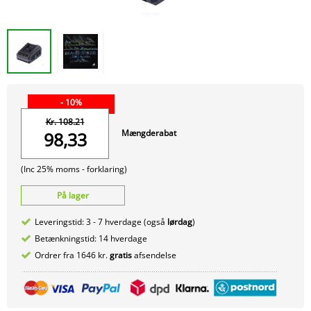
- 10%
Kr. 108.21
Mængderabat
98,33
(Inc 25% moms -
forklaring)
På lager
Leveringstid: 3 - 7 hverdage (også
lørdag
)
Betænkningstid: 14 hverdage
Ordrer fra 1646 kr.
gratis
afsendelse