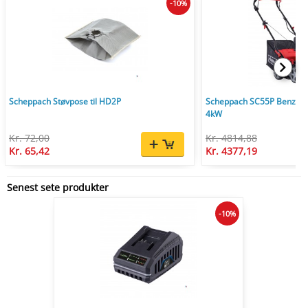
-10%
Scheppach Støvpose til HD2P
Scheppach SC55P Benzin V
4kW
Kr. 72,00
Kr. 4814,88
Kr. 65,42
Kr. 4377,19
Senest sete produkter
-10%