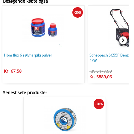
Besøgende købte også
-20%
Hbm flux 6 sølvharpikspulver
Scheppach SC55P Benzin V
4kW
Kr. 67,58
Kr. 6477,99
Kr. 5889,06
Senest sete produkter
-20%