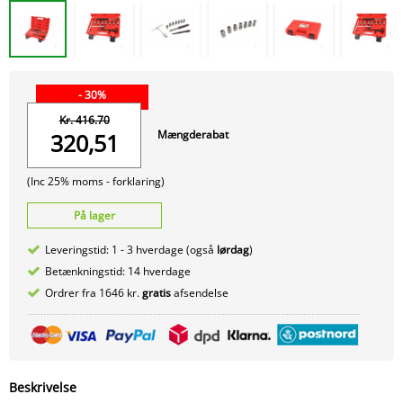
- 30%
Kr. 416.70
Mængderabat
320,51
(Inc 25% moms -
forklaring)
På lager
Leveringstid: 1 - 3 hverdage (også
lørdag
)
Betænkningstid: 14 hverdage
Ordrer fra 1646 kr.
gratis
afsendelse
Beskrivelse