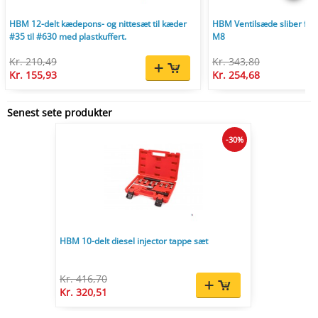
HBM 12-delt kædepons- og nittesæt til kæder
HBM Ventilsæde sliber fræ
#35 til #630 med plastkuffert.
M8
Kr. 210,49
Kr. 343,80
Kr. 155,93
Kr. 254,68
Senest sete produkter
-30%
HBM 10-delt diesel injector tappe sæt
Kr. 416,70
Kr. 320,51