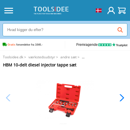
Fremragende
Gratis
 forsendelse fra 1646,-
Toolsidee.dk
>
værkstedsudstyr
>
andre sæt
>
HBM 10-delt diesel injector tappe sæt
HBM 10-delt diesel injector tappe sæt