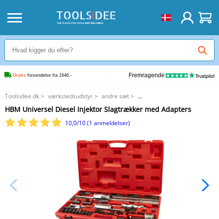
Fremragende
Gratis
 forsendelse fra 1646,-
Toolsidee.dk
>
værkstedsudstyr
>
andre sæt
>
HBM Universel Diesel Injektor Slagtrækker med Adapters
HBM Universel Diesel Injektor Slagtrækker med Adapters
10,0/10 (1 anmeldelser)