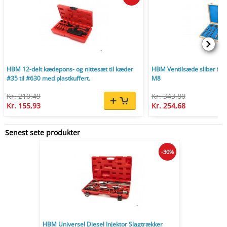
HBM 12-delt kædepons- og nittesæt til kæder
HBM Ventilsæde sliber fræ
#35 til #630 med plastkuffert.
M8
Kr. 210,49
Kr. 343,80
Kr. 155,93
Kr. 254,68
Senest sete produkter
-30%
HBM Universel Diesel Injektor Slagtrækker