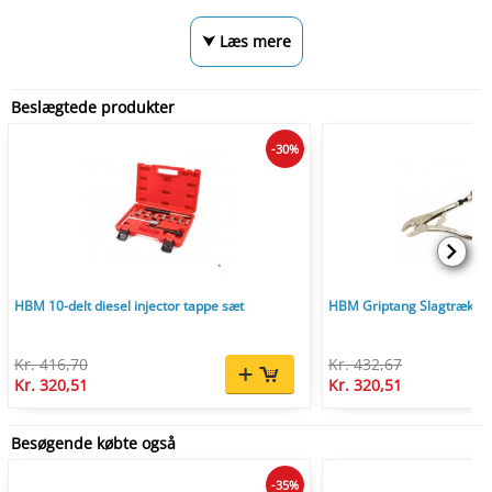
⮟ Læs mere
Beslægtede produkter
-30%
HBM 10-delt diesel injector tappe sæt
HBM Griptang Slagtrække
Kr. 416,70
Kr. 432,67
Kr. 320,51
Kr. 320,51
Besøgende købte også
-35%