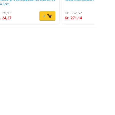
 Sort.
. 29,13
Kr. 352,52
. 24,27
Kr. 271,14