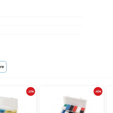
re
-20%
-40%