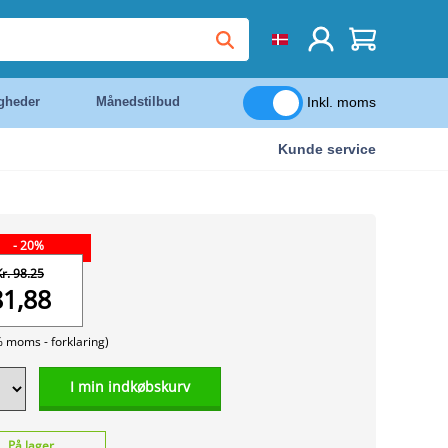
Inkl. moms
igheder
Månedstilbud
Kunde service
- 20%
Kr. 98.25
81,88
% moms -
forklaring)
I min indkøbskurv
På lager