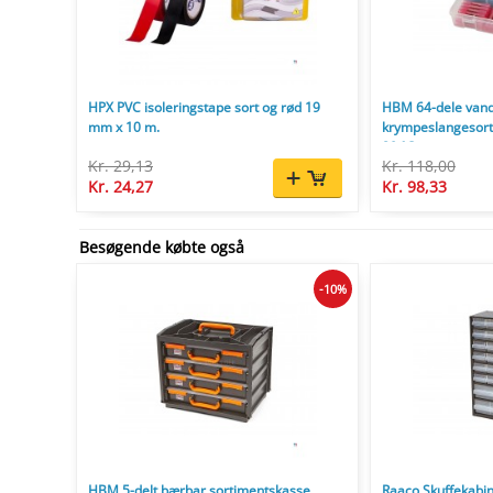
HPX PVC isoleringstape sort og rød 19
HBM 64-dele van
mm x 10 m.
krympeslangesorti
80 °C
Kr. 29,13
Kr. 118,00
Kr. 24,27
Kr. 98,33
Besøgende købte også
-10%
HBM 5-delt bærbar sortimentskasse
Raaco Skuffekabi