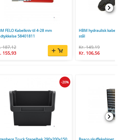
M FELO Kabelkniv til 4-28 mm
HBM hydraulisk kabelkrimptang af
ådtykkelse 58401811
stål
. 187,12
Kr. 149,19
. 155,93
Kr. 106,56
-20%
stenberg Truck Stapelbak 290x200x150
Raaco skuffekabinet C 11-44, 44 sku