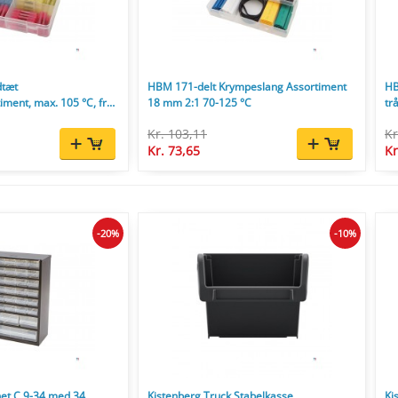
dtæt
HBM 171-delt Krympeslang Assortiment
HB
ment, max. 105 °C, fra
18 mm 2:1 70-125 °C
tr
Kr. 103,11
Kr
Kr. 73,65
Kr
-20%
-10%
net C 9-34 med 34
Kistenberg Truck Stabelkasse
Ki