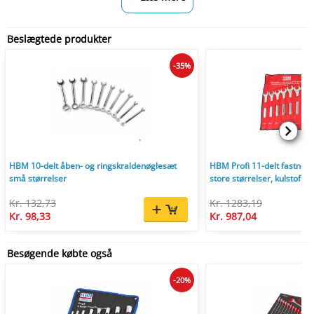
Beslægtede produkter
-35%
HBM 10-delt åben- og ringskraldenøglesæt
HBM Profi 11-delt fastnøgl
små størrelser
store størrelser, kulstofstå
Kr. 132,73
Kr. 1283,19
Kr. 98,33
Kr. 987,04
Besøgende købte også
-20%