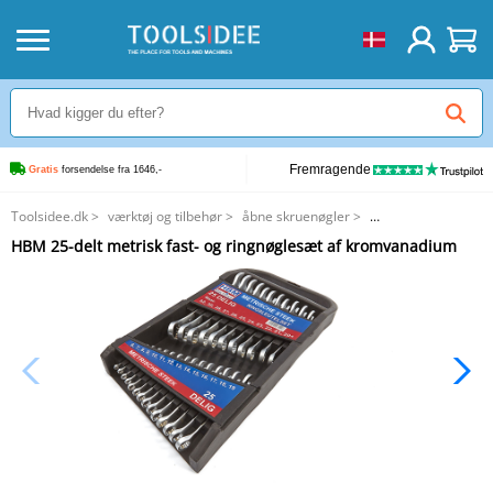
Fremragende
Gratis
 forsendelse fra 1646,-
Toolsidee.dk
>
værktøj og tilbehør
>
åbne skruenøgler
>
HBM 25-delt metrisk fast- og ringnøglesæt af kromvanadium
HBM 25-delt metrisk fast- og ringnøglesæt af kromvanadium