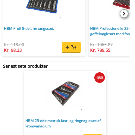
HBM Profi 8-delt rørtangssæt.
HBM Professionelle 22-delt
gaffelnøglesæt med foam in
x 60 mm.
Kr. 118,00
Kr. 1065,87
Kr. 98,33
Kr. 789,55
Senest sete produkter
-35%
HBM 25-delt metrisk fast- og ringnøglesæt af
kromvanadium