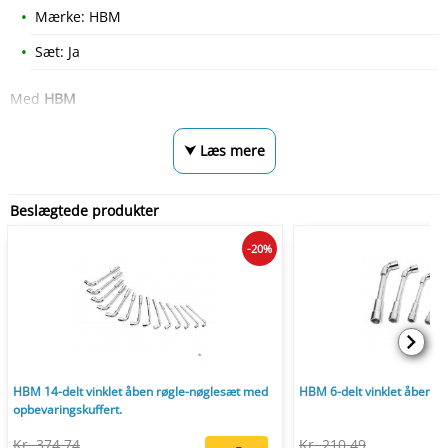
Mærke: HBM
Sæt: Ja
Med
HBM
⮟ Læs mere
Beslægtede produkter
-20%
HBM 14-delt vinklet åben røgle-nøglesæt med
HBM 6-delt vinklet åben r
opbevaringskuffert.
Kr. 374,74
Kr. 210,49