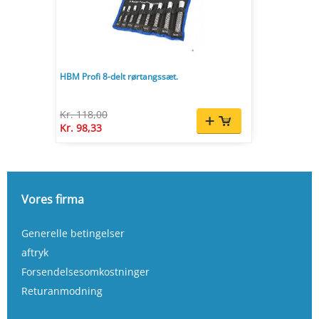
HBM Profi 8-delt rørtangssæt.
Kr. 118,00
Kr. 98,33
Vores firma
Generelle betingelser
aftryk
Forsendelsesomkostninger
Returanmodning