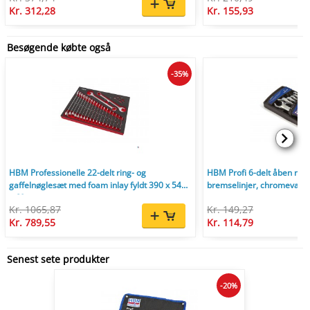
Kr. 312,28
Kr. 155,93
Besøgende købte også
-35%
HBM Professionelle 22-delt ring- og
HBM Profi 6-delt åben ring
gaffelnøglesæt med foam inlay fyldt 390 x 545
bremselinjer, chromevana
x 60 mm.
Kr. 1065,87
Kr. 149,27
Kr. 789,55
Kr. 114,79
Senest sete produkter
-20%