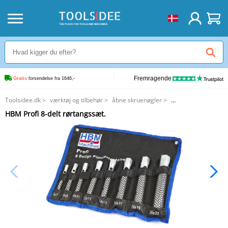
Fremragende
Gratis
 forsendelse fra 1646,-
Toolsidee.dk
>
værktøj og tilbehør
>
åbne skruenøgler
>
HBM Profi 8-delt rørtangssæt.
HBM Profi 8-delt rørtangssæt.