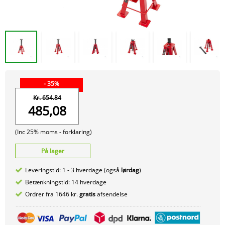
- 35%
Kr. 654.84
485,08
(Inc 25% moms -
forklaring)
På lager
Leveringstid: 1 - 3 hverdage (også
lørdag
)
Betænkningstid: 14 hverdage
Ordrer fra 1646 kr.
gratis
afsendelse