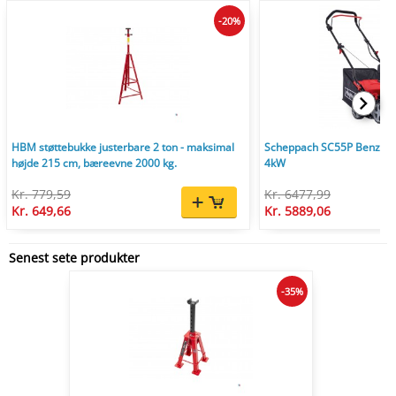
-20%
HBM støttebukke justerbare 2 ton - maksimal
Scheppach SC55P Benzin V
højde 215 cm, bæreevne 2000 kg.
4kW
Kr. 779,59
Kr. 6477,99
Kr. 649,66
Kr. 5889,06
Senest sete produkter
-35%