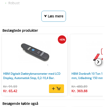
Robust
⮟ Læs mere
Beslægtede produkter
-40%
HBM Digitalt Dæktrykmanometer med LCD
HBM Donkraft 10 Ton 10.0
Display, Automatisk Stop, 0,2-10,4 Bar.
mm, Udladning 150 mm, 6,6
Kr. 91,59
Kr. 480,89
Kr. 65,42
Kr. 369,88
Besøgende købte også