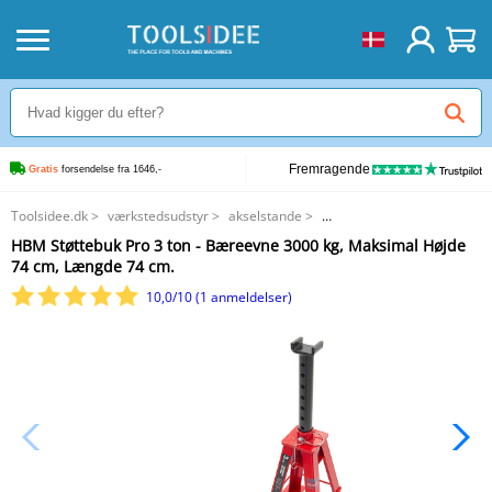
Fremragende
Gratis
 forsendelse fra 1646,-
Toolsidee.dk
>
værkstedsudstyr
>
akselstande
>
HBM Støttebuk Pro 3 ton - Bæreevne 3000 kg, Maksimal Højde 74 cm,
HBM Støttebuk Pro 3 ton - Bæreevne 3000 kg, Maksimal Højde
Længde 74 cm.
74 cm, Længde 74 cm.
10,0/10 (1 anmeldelser)