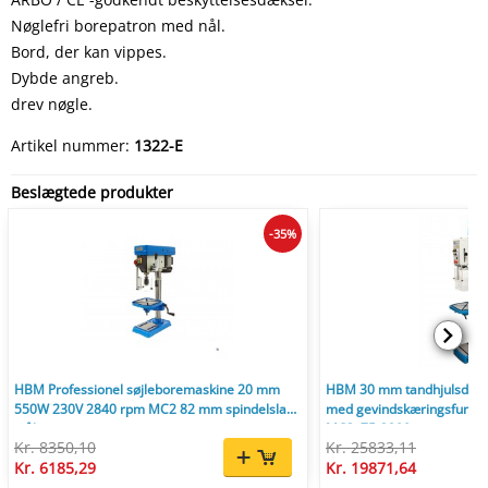
Nøglefri borepatron med nål.
Bord, der kan vippes.
Dybde angreb.
drev nøgle.
Artikel nummer:
1322-E
Beslægtede produkter
-35%
HBM Professionel søjleboremaskine 20 mm
HBM 30 mm tandhjulsdrev
550W 230V 2840 rpm MC2 82 mm spindelslag
med gevindskæringsfunktio
stål træ
MC3, 75-3200 rpm
Kr. 8350,10
Kr. 25833,11
Kr. 6185,29
Kr. 19871,64