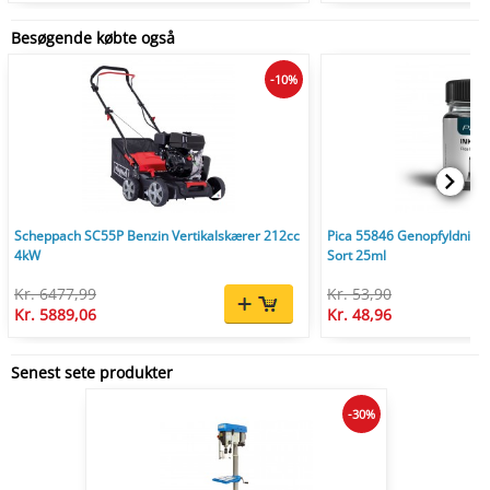
Besøgende købte også
-10%
Scheppach SC55P Benzin Vertikalskærer 212cc
Pica 55846 Genopfyldnings
4kW
Sort 25ml
Kr. 6477,99
Kr. 53,90
Kr. 5889,06
Kr. 48,96
Senest sete produkter
-30%